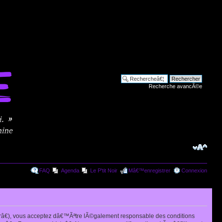
Recherche avancÃ©e
FAQ
Agenda
Le P'tit Noir
Mâ€™enregistrer
Connexion
râ€), vous acceptez dâ€™Ãªtre lÃ©galement responsable des conditions