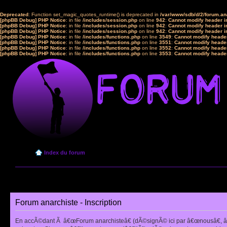
Deprecated
: Function set_magic_quotes_runtime() is deprecated in
/var/www/sdb/d/2/forum.a
[phpBB Debug] PHP Notice
: in file
/includes/session.php
on line
942
:
Cannot modify header in
[phpBB Debug] PHP Notice
: in file
/includes/session.php
on line
942
:
Cannot modify header in
[phpBB Debug] PHP Notice
: in file
/includes/session.php
on line
942
:
Cannot modify header in
[phpBB Debug] PHP Notice
: in file
/includes/functions.php
on line
3549
:
Cannot modify header
[phpBB Debug] PHP Notice
: in file
/includes/functions.php
on line
3551
:
Cannot modify header
[phpBB Debug] PHP Notice
: in file
/includes/functions.php
on line
3552
:
Cannot modify header
[phpBB Debug] PHP Notice
: in file
/includes/functions.php
on line
3553
:
Cannot modify header
Index du forum
Forum anarchiste - Inscription
En accÃ©dant Ã â€œForum anarchisteâ€ (dÃ©signÃ© ici par â€œnousâ€, â€œ