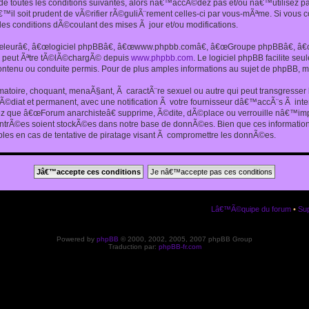
 toutes les conditions suivantes, alors nâ€™accÃ©dez pas et/ou nâ€™utilisez p
€™il soit prudent de vÃ©rifier rÃ©guliÃ¨rement celles-ci par vous-mÃªme. Si vou
s conditions dÃ©coulant des mises Ã jour et/ou modifications.
€œleurâ€, â€œlogiciel phpBBâ€, â€œwww.phpbb.comâ€, â€œGroupe phpBBâ€, â€œE
ui peut Ãªtre tÃ©lÃ©chargÃ© depuis
www.phpbb.com
. Le logiciel phpBB facilite s
enu ou conduite permis. Pour de plus amples informations au sujet de phpBB, me
amatoire, choquant, menaÃ§ant, Ã caractÃ¨re sexuel ou autre qui peut transgresse
mÃ©diat et permanent, avec une notification Ã votre fournisseur dâ€™accÃ¨s Ã in
ez que â€œForum anarchisteâ€ supprime, Ã©dite, dÃ©place ou verrouille nâ€™impo
entrÃ©es soient stockÃ©es dans notre base de donnÃ©es. Bien que ces informations
es en cas de tentative de piratage visant Ã compromettre les donnÃ©es.
Lâ€™Ã©quipe du forum
•
Sup
Powered by
phpBB
© 2000, 2002, 2005, 2007 phpBB Group
Traduction par:
phpBB-fr.com