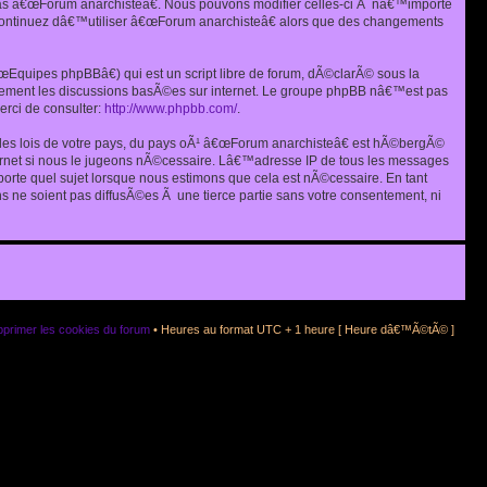
as â€œForum anarchisteâ€. Nous pouvons modifier celles-ci Ã nâ€™importe
s continuez dâ€™utiliser â€œForum anarchisteâ€ alors que des changements
quipes phpBBâ€) qui est un script libre de forum, dÃ©clarÃ© sous la
eulement les discussions basÃ©es sur internet. Le groupe phpBB nâ€™est pas
rci de consulter:
http://www.phpbb.com/
.
r les lois de votre pays, du pays oÃ¹ â€œForum anarchisteâ€ est hÃ©bergÃ©
ternet si nous le jugeons nÃ©cessaire. Lâ€™adresse IP de tous les messages
rte quel sujet lorsque nous estimons que cela est nÃ©cessaire. En tant
 ne soient pas diffusÃ©es Ã une tierce partie sans votre consentement, ni
primer les cookies du forum
• Heures au format UTC + 1 heure [ Heure dâ€™Ã©tÃ© ]