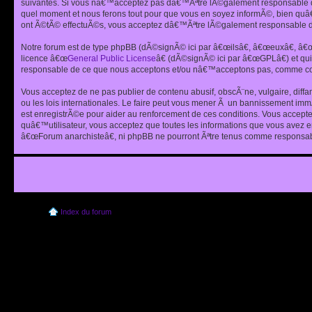
suivantes. Si vous nâ€™acceptez pas dâ€™Ãªtre lÃ©galement responsable de
quel moment et nous ferons tout pour que vous en soyez informÃ©, bien quâ
ont Ã©tÃ© effectuÃ©s, vous acceptez dâ€™Ãªtre lÃ©galement responsable de
Notre forum est de type phpBB (dÃ©signÃ© ici par â€œilsâ€, â€œeuxâ€, â
licence â€œ
General Public License
â€ (dÃ©signÃ© ici par â€œGPLâ€) et q
responsable de ce que nous acceptons et/ou nâ€™acceptons pas, comme cont
Vous acceptez de ne pas publier de contenu abusif, obscÃ¨ne, vulgaire, diff
ou les lois internationales. Le faire peut vous mener Ã un bannissement im
est enregistrÃ©e pour aider au renforcement de ces conditions. Vous accept
quâ€™utilisateur, vous acceptez que toutes les informations que vous avez 
â€œForum anarchisteâ€, ni phpBB ne pourront Ãªtre tenus comme responsabl
Index du forum