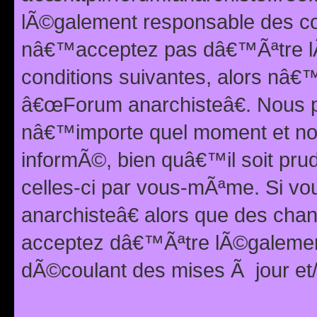
lÃ©galement responsable des con
nâ€™acceptez pas dâ€™Ãªtre lÃ
conditions suivantes, alors nâ
â€œForum anarchisteâ€. Nous p
nâ€™importe quel moment et nou
informÃ©, bien quâ€™il soit pru
celles-ci par vous-mÃªme. Si v
anarchisteâ€ alors que des ch
acceptez dâ€™Ãªtre lÃ©galemen
dÃ©coulant des mises Ã jour et/