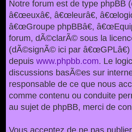
Notre forum est de type phpBB (
â€œeuxâ€, â€œleurâ€, â€œlog
â€œGroupe phpBBâ€, â€œEquipes
forum, dÃ©clarÃ© sous la licen
(dÃ©signÃ© ici par â€œGPLâ€) 
depuis
www.phpbb.com
. Le logi
discussions basÃ©es sur intern
responsable de ce que nous ac
comme contenu ou conduite perm
au sujet de phpBB, merci de con
Vous acceptez de ne pas publier