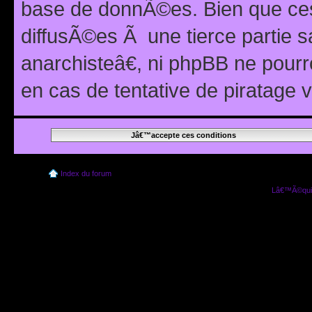
base de donnÃ©es. Bien que ces
diffusÃ©es Ã une tierce partie
anarchisteâ€, ni phpBB ne pour
en cas de tentative de piratage
Index du forum
Lâ€™Ã©quip