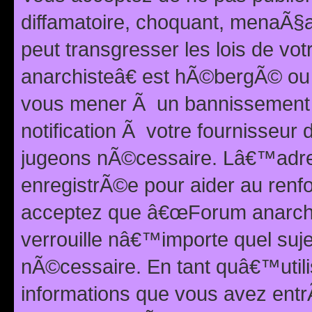
diffamatoire, choquant, menaÃ§a
peut transgresser les lois de v
anarchisteâ€ est hÃ©bergÃ© ou le
vous mener Ã un bannissement 
notification Ã votre fournisseur
jugeons nÃ©cessaire. Lâ€™adre
enregistrÃ©e pour aider au renf
acceptez que â€œForum anarchi
verrouille nâ€™importe quel suj
nÃ©cessaire. En tant quâ€™utili
informations que vous avez ent