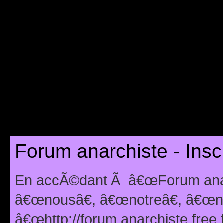
Forum anarchiste - Insc
En accÃ©dant Ã â€œForum anarc
â€œnousâ€, â€œnotreâ€, â€œno
â€œhttp://forum.anarchiste.free