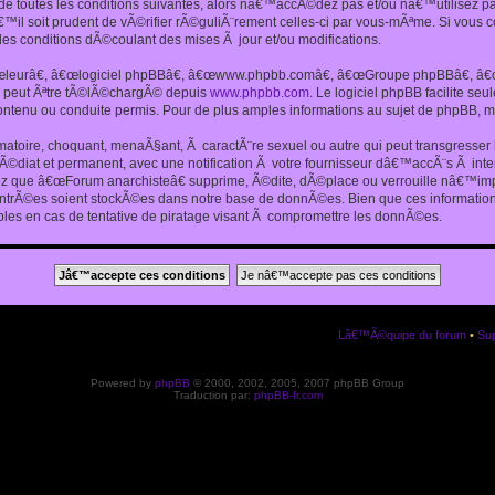
 toutes les conditions suivantes, alors nâ€™accÃ©dez pas et/ou nâ€™utilisez p
€™il soit prudent de vÃ©rifier rÃ©guliÃ¨rement celles-ci par vous-mÃªme. Si vou
s conditions dÃ©coulant des mises Ã jour et/ou modifications.
€œleurâ€, â€œlogiciel phpBBâ€, â€œwww.phpbb.comâ€, â€œGroupe phpBBâ€, â€œE
ui peut Ãªtre tÃ©lÃ©chargÃ© depuis
www.phpbb.com
. Le logiciel phpBB facilite s
enu ou conduite permis. Pour de plus amples informations au sujet de phpBB, me
amatoire, choquant, menaÃ§ant, Ã caractÃ¨re sexuel ou autre qui peut transgresse
mÃ©diat et permanent, avec une notification Ã votre fournisseur dâ€™accÃ¨s Ã in
ez que â€œForum anarchisteâ€ supprime, Ã©dite, dÃ©place ou verrouille nâ€™impo
entrÃ©es soient stockÃ©es dans notre base de donnÃ©es. Bien que ces informations
es en cas de tentative de piratage visant Ã compromettre les donnÃ©es.
Lâ€™Ã©quipe du forum
•
Sup
Powered by
phpBB
© 2000, 2002, 2005, 2007 phpBB Group
Traduction par:
phpBB-fr.com