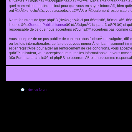
suivantes. Si vous nâ€™acceptez pas dâ€™Ãªtre lÃ©galement responsable de
quel moment et nous ferons tout pour que vous en soyez informÃ©, bien quâ
ont Ã©tÃ© effectuÃ©s, vous acceptez dâ€™Ãªtre lÃ©galement responsable de
Notre forum est de type phpBB (dÃ©signÃ© ici par â€œilsâ€, â€œeuxâ€, â
licence â€œ
General Public License
â€ (dÃ©signÃ© ici par â€œGPLâ€) et q
responsable de ce que nous acceptons et/ou nâ€™acceptons pas, comme cont
Vous acceptez de ne pas publier de contenu abusif, obscÃ¨ne, vulgaire, diff
ou les lois internationales. Le faire peut vous mener Ã un bannissement im
est enregistrÃ©e pour aider au renforcement de ces conditions. Vous accept
quâ€™utilisateur, vous acceptez que toutes les informations que vous avez 
â€œForum anarchisteâ€, ni phpBB ne pourront Ãªtre tenus comme responsabl
Index du forum