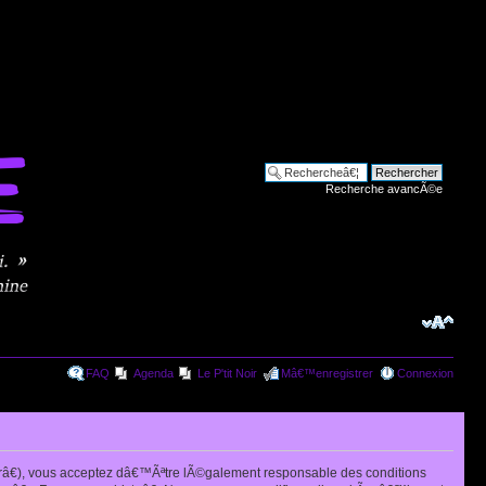
Recherche avancÃ©e
FAQ
Agenda
Le P'tit Noir
Mâ€™enregistrer
Connexion
râ€), vous acceptez dâ€™Ãªtre lÃ©galement responsable des conditions