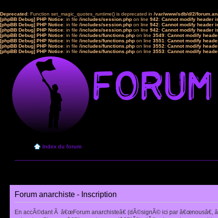
Deprecated
: Function set_magic_quotes_runtime() is deprecated in
/var/www/sdb/d/2/forum.a
[phpBB Debug] PHP Notice
: in file
/includes/session.php
on line
942
:
Cannot modify header in
[phpBB Debug] PHP Notice
: in file
/includes/session.php
on line
942
:
Cannot modify header in
[phpBB Debug] PHP Notice
: in file
/includes/session.php
on line
942
:
Cannot modify header in
[phpBB Debug] PHP Notice
: in file
/includes/functions.php
on line
3549
:
Cannot modify header
[phpBB Debug] PHP Notice
: in file
/includes/functions.php
on line
3551
:
Cannot modify header
[phpBB Debug] PHP Notice
: in file
/includes/functions.php
on line
3552
:
Cannot modify header
[phpBB Debug] PHP Notice
: in file
/includes/functions.php
on line
3553
:
Cannot modify header
Index du forum
Forum anarchiste - Inscription
En accÃ©dant Ã â€œForum anarchisteâ€ (dÃ©signÃ© ici par â€œnousâ€, â€œ