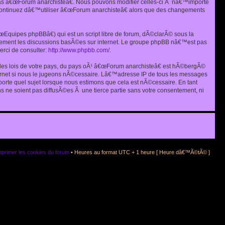
as â€œForum anarchisteâ€. Nous pouvons modifier celles-ci Ã nâ€™importe
s continuez dâ€™utiliser â€œForum anarchisteâ€ alors que des changements
quipes phpBBâ€) qui est un script libre de forum, dÃ©clarÃ© sous la
eulement les discussions basÃ©es sur internet. Le groupe phpBB nâ€™est pas
rci de consulter:
http://www.phpbb.com/
.
r les lois de votre pays, du pays oÃ¹ â€œForum anarchisteâ€ est hÃ©bergÃ©
ternet si nous le jugeons nÃ©cessaire. Lâ€™adresse IP de tous les messages
rte quel sujet lorsque nous estimons que cela est nÃ©cessaire. En tant
 ne soient pas diffusÃ©es Ã une tierce partie sans votre consentement, ni
primer les cookies du forum
• Heures au format UTC + 1 heure [ Heure dâ€™Ã©tÃ© ]