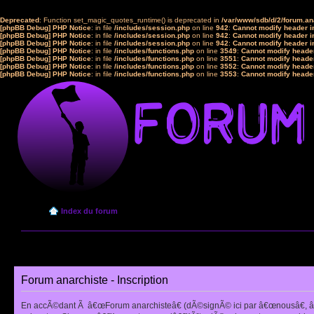
Deprecated
: Function set_magic_quotes_runtime() is deprecated in
/var/www/sdb/d/2/forum.a
[phpBB Debug] PHP Notice
: in file
/includes/session.php
on line
942
:
Cannot modify header in
[phpBB Debug] PHP Notice
: in file
/includes/session.php
on line
942
:
Cannot modify header in
[phpBB Debug] PHP Notice
: in file
/includes/session.php
on line
942
:
Cannot modify header in
[phpBB Debug] PHP Notice
: in file
/includes/functions.php
on line
3549
:
Cannot modify header
[phpBB Debug] PHP Notice
: in file
/includes/functions.php
on line
3551
:
Cannot modify header
[phpBB Debug] PHP Notice
: in file
/includes/functions.php
on line
3552
:
Cannot modify header
[phpBB Debug] PHP Notice
: in file
/includes/functions.php
on line
3553
:
Cannot modify header
Index du forum
Forum anarchiste - Inscription
En accÃ©dant Ã â€œForum anarchisteâ€ (dÃ©signÃ© ici par â€œnousâ€, â€œ