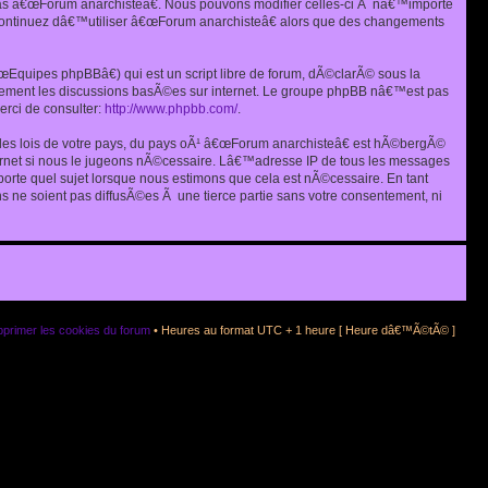
as â€œForum anarchisteâ€. Nous pouvons modifier celles-ci Ã nâ€™importe
s continuez dâ€™utiliser â€œForum anarchisteâ€ alors que des changements
quipes phpBBâ€) qui est un script libre de forum, dÃ©clarÃ© sous la
eulement les discussions basÃ©es sur internet. Le groupe phpBB nâ€™est pas
rci de consulter:
http://www.phpbb.com/
.
r les lois de votre pays, du pays oÃ¹ â€œForum anarchisteâ€ est hÃ©bergÃ©
ternet si nous le jugeons nÃ©cessaire. Lâ€™adresse IP de tous les messages
rte quel sujet lorsque nous estimons que cela est nÃ©cessaire. En tant
 ne soient pas diffusÃ©es Ã une tierce partie sans votre consentement, ni
primer les cookies du forum
• Heures au format UTC + 1 heure [ Heure dâ€™Ã©tÃ© ]