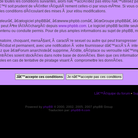
 toutes les conditions suivantes, alors nâ€™accÃ©dez pas et/ou nâ€™utilisez p
€™il soit prudent de vÃ©rifier rÃ©guliÃ¨rement celles-ci par vous-mÃªme. Si vou
s conditions dÃ©coulant des mises Ã jour et/ou modifications.
€œleurâ€, â€œlogiciel phpBBâ€, â€œwww.phpbb.comâ€, â€œGroupe phpBBâ€, â€œE
ui peut Ãªtre tÃ©lÃ©chargÃ© depuis
www.phpbb.com
. Le logiciel phpBB facilite s
enu ou conduite permis. Pour de plus amples informations au sujet de phpBB, me
amatoire, choquant, menaÃ§ant, Ã caractÃ¨re sexuel ou autre qui peut transgresse
mÃ©diat et permanent, avec une notification Ã votre fournisseur dâ€™accÃ¨s Ã in
ez que â€œForum anarchisteâ€ supprime, Ã©dite, dÃ©place ou verrouille nâ€™impo
entrÃ©es soient stockÃ©es dans notre base de donnÃ©es. Bien que ces informations
es en cas de tentative de piratage visant Ã compromettre les donnÃ©es.
Lâ€™Ã©quipe du forum
•
Sup
Powered by
phpBB
© 2000, 2002, 2005, 2007 phpBB Group
Traduction par:
phpBB-fr.com