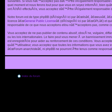
suivantes. Si vous nâ€™acceptez pas dâ€™Ãªtre lÃ©galement responsable de
quel moment et nous ferons tout pour que vous en soyez informÃ©, bien quâ
ont Ã©tÃ© effectuÃ©s, vous acceptez dâ€™Ãªtre lÃ©galement responsable de
Notre forum est de type phpBB (dÃ©signÃ© ici par â€œilsâ€, â€œeuxâ€, â
licence â€œ
General Public License
â€ (dÃ©signÃ© ici par â€œGPLâ€) et q
responsable de ce que nous acceptons et/ou nâ€™acceptons pas, comme cont
Vous acceptez de ne pas publier de contenu abusif, obscÃ¨ne, vulgaire, diff
ou les lois internationales. Le faire peut vous mener Ã un bannissement im
est enregistrÃ©e pour aider au renforcement de ces conditions. Vous accept
quâ€™utilisateur, vous acceptez que toutes les informations que vous avez 
â€œForum anarchisteâ€, ni phpBB ne pourront Ãªtre tenus comme responsabl
Index du forum