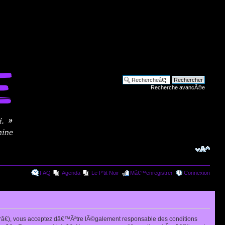
Recherche avancÃ©e
FAQ
Agenda
Le P'tit Noir
Mâ€™enregistrer
Connexion
râ€), vous acceptez dâ€™Ãªtre lÃ©galement responsable des conditions