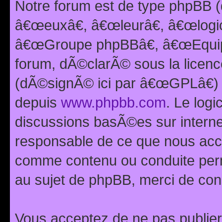
Notre forum est de type phpBB (
â€œeuxâ€, â€œleurâ€, â€œlog
â€œGroupe phpBBâ€, â€œEquipes
forum, dÃ©clarÃ© sous la licen
(dÃ©signÃ© ici par â€œGPLâ€) 
depuis
www.phpbb.com
. Le logi
discussions basÃ©es sur intern
responsable de ce que nous ac
comme contenu ou conduite perm
au sujet de phpBB, merci de con
Vous acceptez de ne pas publier