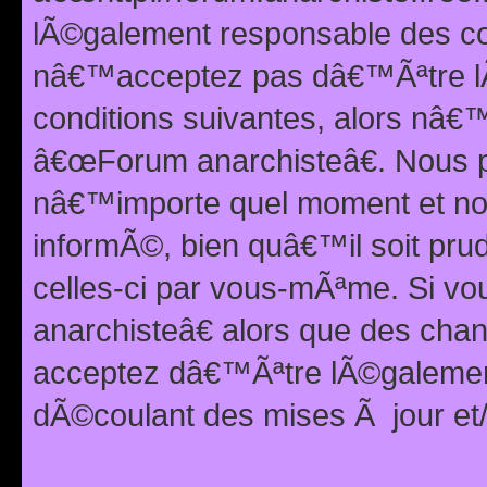
lÃ©galement responsable des con
nâ€™acceptez pas dâ€™Ãªtre lÃ
conditions suivantes, alors nâ
â€œForum anarchisteâ€. Nous p
nâ€™importe quel moment et nou
informÃ©, bien quâ€™il soit pru
celles-ci par vous-mÃªme. Si v
anarchisteâ€ alors que des ch
acceptez dâ€™Ãªtre lÃ©galemen
dÃ©coulant des mises Ã jour et/