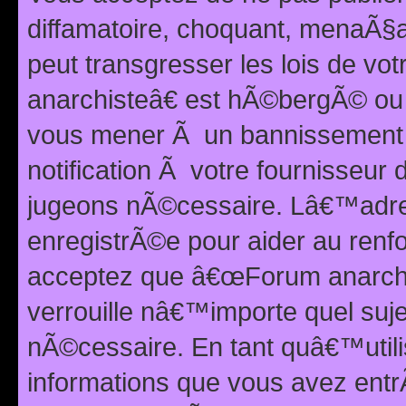
diffamatoire, choquant, menaÃ§a
peut transgresser les lois de v
anarchisteâ€ est hÃ©bergÃ© ou le
vous mener Ã un bannissement 
notification Ã votre fournisseur
jugeons nÃ©cessaire. Lâ€™adre
enregistrÃ©e pour aider au renf
acceptez que â€œForum anarchi
verrouille nâ€™importe quel suj
nÃ©cessaire. En tant quâ€™utili
informations que vous avez ent