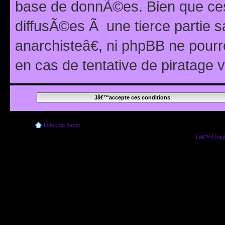
base de donnÃ©es. Bien que ces
diffusÃ©es Ã une tierce partie
anarchisteâ€, ni phpBB ne pour
en cas de tentative de piratage
Index du forum
Lâ€™Ã©quip