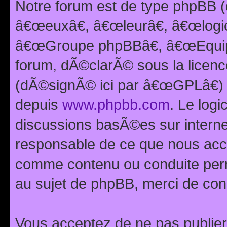
Notre forum est de type phpBB (
â€œeuxâ€, â€œleurâ€, â€œlog
â€œGroupe phpBBâ€, â€œEquipes
forum, dÃ©clarÃ© sous la licen
(dÃ©signÃ© ici par â€œGPLâ€) 
depuis
www.phpbb.com
. Le logi
discussions basÃ©es sur intern
responsable de ce que nous ac
comme contenu ou conduite perm
au sujet de phpBB, merci de con
Vous acceptez de ne pas publier