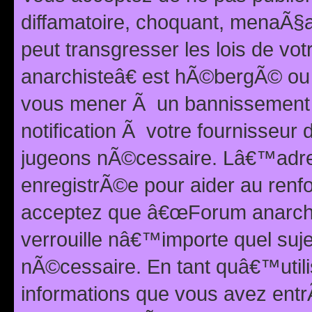
diffamatoire, choquant, menaÃ§a
peut transgresser les lois de v
anarchisteâ€ est hÃ©bergÃ© ou le
vous mener Ã un bannissement 
notification Ã votre fournisseur
jugeons nÃ©cessaire. Lâ€™adre
enregistrÃ©e pour aider au renf
acceptez que â€œForum anarchi
verrouille nâ€™importe quel suj
nÃ©cessaire. En tant quâ€™utili
informations que vous avez ent