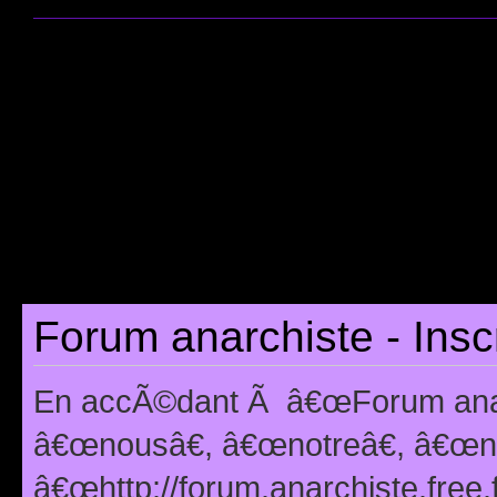
Forum anarchiste - Insc
En accÃ©dant Ã â€œForum anarc
â€œnousâ€, â€œnotreâ€, â€œno
â€œhttp://forum.anarchiste.free