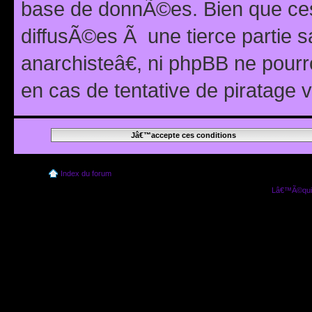
base de donnÃ©es. Bien que ces
diffusÃ©es Ã une tierce partie
anarchisteâ€, ni phpBB ne pour
en cas de tentative de piratage
Index du forum
Lâ€™Ã©quip