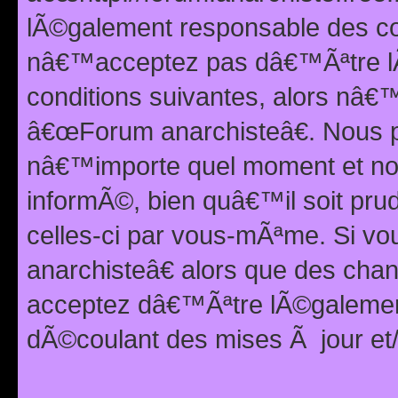
lÃ©galement responsable des con
nâ€™acceptez pas dâ€™Ãªtre lÃ
conditions suivantes, alors nâ
â€œForum anarchisteâ€. Nous p
nâ€™importe quel moment et nou
informÃ©, bien quâ€™il soit pru
celles-ci par vous-mÃªme. Si v
anarchisteâ€ alors que des ch
acceptez dâ€™Ãªtre lÃ©galemen
dÃ©coulant des mises Ã jour et/