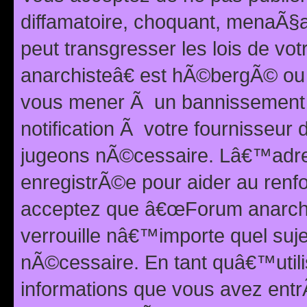
diffamatoire, choquant, menaÃ§a
peut transgresser les lois de v
anarchisteâ€ est hÃ©bergÃ© ou le
vous mener Ã un bannissement 
notification Ã votre fournisseur
jugeons nÃ©cessaire. Lâ€™adre
enregistrÃ©e pour aider au renf
acceptez que â€œForum anarchi
verrouille nâ€™importe quel suj
nÃ©cessaire. En tant quâ€™utili
informations que vous avez ent