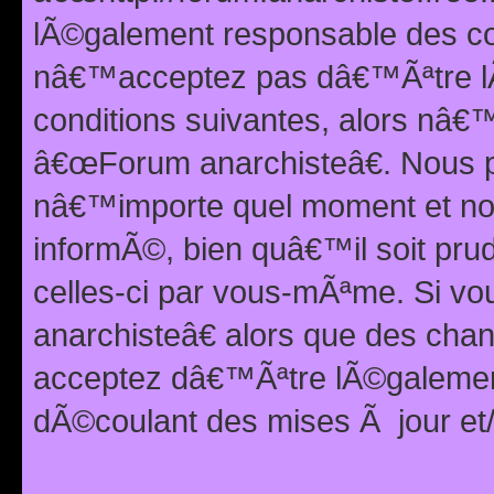
lÃ©galement responsable des con
nâ€™acceptez pas dâ€™Ãªtre lÃ
conditions suivantes, alors nâ
â€œForum anarchisteâ€. Nous p
nâ€™importe quel moment et nou
informÃ©, bien quâ€™il soit pru
celles-ci par vous-mÃªme. Si v
anarchisteâ€ alors que des ch
acceptez dâ€™Ãªtre lÃ©galemen
dÃ©coulant des mises Ã jour et/