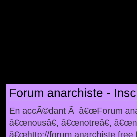
Forum anarchiste - Insc
En accÃ©dant Ã â€œForum anarc
â€œnousâ€, â€œnotreâ€, â€œno
â€œhttp://forum.anarchiste.free