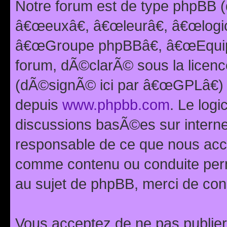
Notre forum est de type phpBB (
â€œeuxâ€, â€œleurâ€, â€œlog
â€œGroupe phpBBâ€, â€œEquipes
forum, dÃ©clarÃ© sous la licen
(dÃ©signÃ© ici par â€œGPLâ€) 
depuis
www.phpbb.com
. Le logi
discussions basÃ©es sur intern
responsable de ce que nous ac
comme contenu ou conduite perm
au sujet de phpBB, merci de con
Vous acceptez de ne pas publier