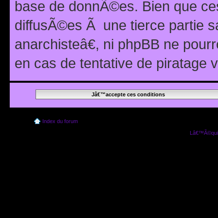
base de donnÃ©es. Bien que ces
diffusÃ©es Ã une tierce partie
anarchisteâ€, ni phpBB ne pour
en cas de tentative de piratage
Index du forum
Lâ€™Ã©quip