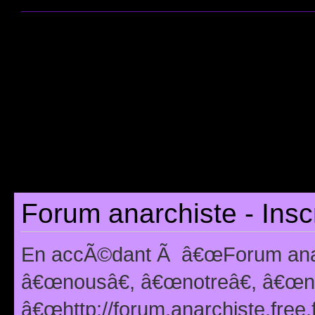
Forum anarchiste - Insc
En accÃ©dant Ã â€œForum anarc
â€œnousâ€, â€œnotreâ€, â€œno
â€œhttp://forum.anarchiste.free