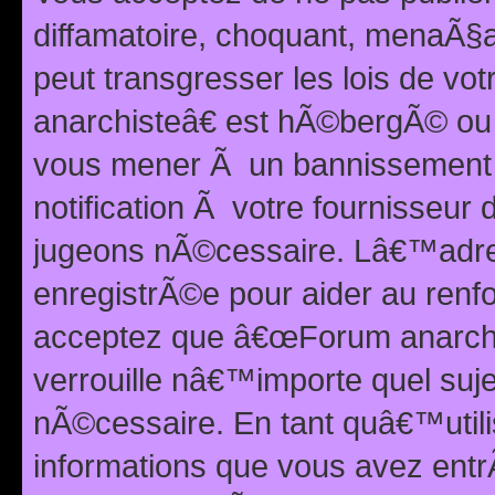
diffamatoire, choquant, menaÃ§a
peut transgresser les lois de v
anarchisteâ€ est hÃ©bergÃ© ou le
vous mener Ã un bannissement 
notification Ã votre fournisseur
jugeons nÃ©cessaire. Lâ€™adre
enregistrÃ©e pour aider au renf
acceptez que â€œForum anarchi
verrouille nâ€™importe quel suj
nÃ©cessaire. En tant quâ€™utili
informations que vous avez ent