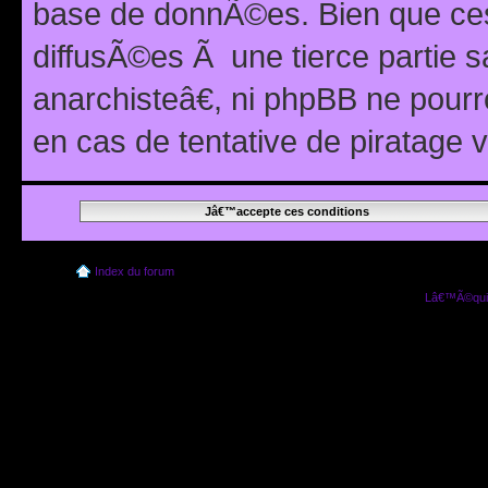
base de donnÃ©es. Bien que ces
diffusÃ©es Ã une tierce partie
anarchisteâ€, ni phpBB ne pour
en cas de tentative de piratage
Index du forum
Lâ€™Ã©quip