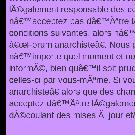
lÃ©galement responsable des con
nâ€™acceptez pas dâ€™Ãªtre lÃ
conditions suivantes, alors nâ
â€œForum anarchisteâ€. Nous p
nâ€™importe quel moment et nou
informÃ©, bien quâ€™il soit pru
celles-ci par vous-mÃªme. Si v
anarchisteâ€ alors que des ch
acceptez dâ€™Ãªtre lÃ©galemen
dÃ©coulant des mises Ã jour et/