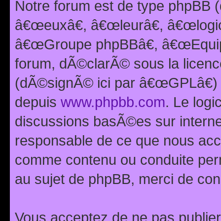
Notre forum est de type phpBB (
â€œeuxâ€, â€œleurâ€, â€œlog
â€œGroupe phpBBâ€, â€œEquipes
forum, dÃ©clarÃ© sous la licen
(dÃ©signÃ© ici par â€œGPLâ€) 
depuis
www.phpbb.com
. Le logi
discussions basÃ©es sur intern
responsable de ce que nous ac
comme contenu ou conduite perm
au sujet de phpBB, merci de con
Vous acceptez de ne pas publier