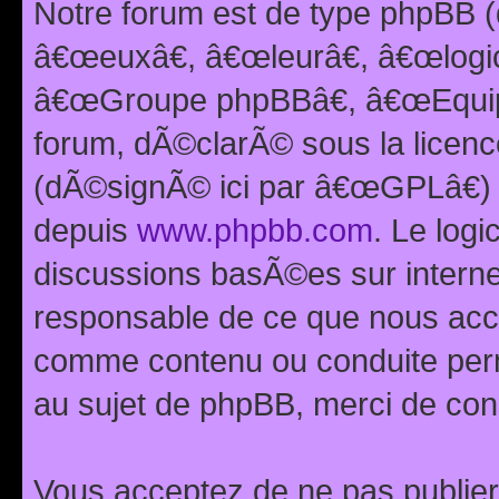
Notre forum est de type phpBB (
â€œeuxâ€, â€œleurâ€, â€œlog
â€œGroupe phpBBâ€, â€œEquipes
forum, dÃ©clarÃ© sous la licen
(dÃ©signÃ© ici par â€œGPLâ€) 
depuis
www.phpbb.com
. Le logi
discussions basÃ©es sur intern
responsable de ce que nous ac
comme contenu ou conduite perm
au sujet de phpBB, merci de con
Vous acceptez de ne pas publier