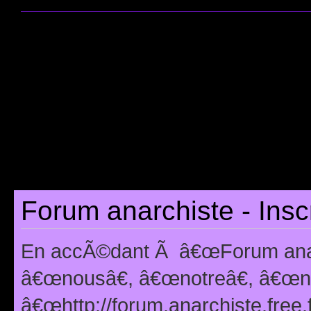
Forum anarchiste - Insc
En accÃ©dant Ã â€œForum anarc
â€œnousâ€, â€œnotreâ€, â€œno
â€œhttp://forum.anarchiste.free