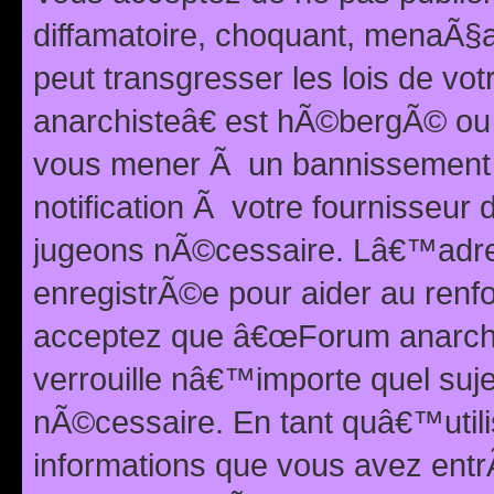
diffamatoire, choquant, menaÃ§a
peut transgresser les lois de v
anarchisteâ€ est hÃ©bergÃ© ou le
vous mener Ã un bannissement 
notification Ã votre fournisseur
jugeons nÃ©cessaire. Lâ€™adre
enregistrÃ©e pour aider au renf
acceptez que â€œForum anarchi
verrouille nâ€™importe quel suj
nÃ©cessaire. En tant quâ€™utili
informations que vous avez ent