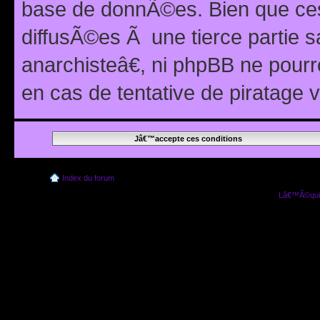
base de donnÃ©es. Bien que ces
diffusÃ©es Ã une tierce partie
anarchisteâ€, ni phpBB ne pour
en cas de tentative de piratage
Index du forum
Lâ€™Ã©quip