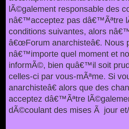
lÃ©galement responsable des con
nâ€™acceptez pas dâ€™Ãªtre lÃ
conditions suivantes, alors nâ
â€œForum anarchisteâ€. Nous p
nâ€™importe quel moment et nou
informÃ©, bien quâ€™il soit pru
celles-ci par vous-mÃªme. Si v
anarchisteâ€ alors que des ch
acceptez dâ€™Ãªtre lÃ©galemen
dÃ©coulant des mises Ã jour et/