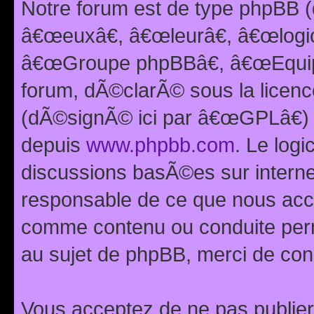
Notre forum est de type phpBB (
â€œeuxâ€, â€œleurâ€, â€œlog
â€œGroupe phpBBâ€, â€œEquipes
forum, dÃ©clarÃ© sous la licen
(dÃ©signÃ© ici par â€œGPLâ€) 
depuis
www.phpbb.com
. Le logi
discussions basÃ©es sur intern
responsable de ce que nous ac
comme contenu ou conduite perm
au sujet de phpBB, merci de con
Vous acceptez de ne pas publier