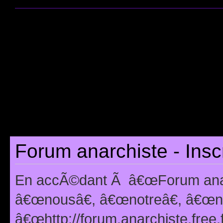
Forum anarchiste - Insc
En accÃ©dant Ã â€œForum anarc
â€œnousâ€, â€œnotreâ€, â€œno
â€œhttp://forum.anarchiste.free