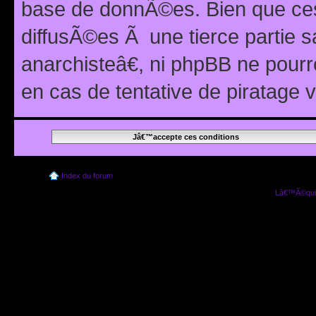
base de donnÃ©es. Bien que ces
diffusÃ©es Ã une tierce partie
anarchisteâ€, ni phpBB ne pour
en cas de tentative de piratage
Index du forum
Lâ€™Ã©quip