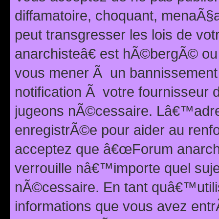
diffamatoire, choquant, menaÃ§a
peut transgresser les lois de v
anarchisteâ€ est hÃ©bergÃ© ou le
vous mener Ã un bannissement 
notification Ã votre fournisseur
jugeons nÃ©cessaire. Lâ€™adre
enregistrÃ©e pour aider au renf
acceptez que â€œForum anarchi
verrouille nâ€™importe quel suj
nÃ©cessaire. En tant quâ€™utili
informations que vous avez ent