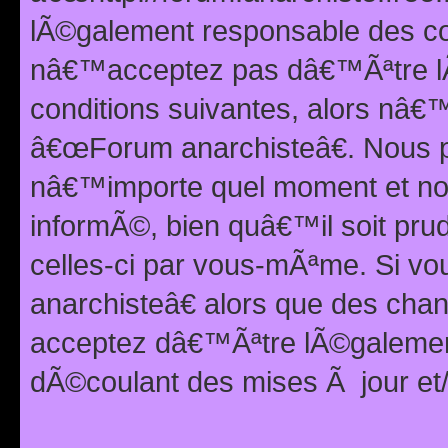
lÃ©galement responsable des con
nâ€™acceptez pas dâ€™Ãªtre lÃ
conditions suivantes, alors nâ
â€œForum anarchisteâ€. Nous p
nâ€™importe quel moment et nou
informÃ©, bien quâ€™il soit pru
celles-ci par vous-mÃªme. Si v
anarchisteâ€ alors que des ch
acceptez dâ€™Ãªtre lÃ©galemen
dÃ©coulant des mises Ã jour et/