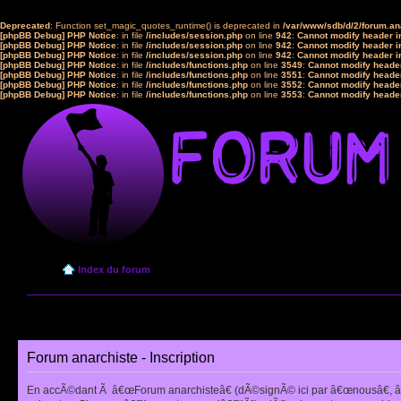
Deprecated
: Function set_magic_quotes_runtime() is deprecated in
/var/www/sdb/d/2/forum.a
[phpBB Debug] PHP Notice
: in file
/includes/session.php
on line
942
:
Cannot modify header in
[phpBB Debug] PHP Notice
: in file
/includes/session.php
on line
942
:
Cannot modify header in
[phpBB Debug] PHP Notice
: in file
/includes/session.php
on line
942
:
Cannot modify header in
[phpBB Debug] PHP Notice
: in file
/includes/functions.php
on line
3549
:
Cannot modify header
[phpBB Debug] PHP Notice
: in file
/includes/functions.php
on line
3551
:
Cannot modify header
[phpBB Debug] PHP Notice
: in file
/includes/functions.php
on line
3552
:
Cannot modify header
[phpBB Debug] PHP Notice
: in file
/includes/functions.php
on line
3553
:
Cannot modify header
Index du forum
Forum anarchiste - Inscription
En accÃ©dant Ã â€œForum anarchisteâ€ (dÃ©signÃ© ici par â€œnousâ€, â€œ