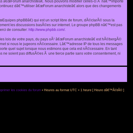
as â€œForum anarchisteâ€. Nous pouvons modifier celles-ci Ã nâ€™importe
s continuez dâ€™utiliser â€œForum anarchisteâ€ alors que des changements
quipes phpBBâ€) qui est un script libre de forum, dÃ©clarÃ© sous la
eulement les discussions basÃ©es sur internet. Le groupe phpBB nâ€™est pas
rci de consulter:
http://www.phpbb.com/
.
r les lois de votre pays, du pays oÃ¹ â€œForum anarchisteâ€ est hÃ©bergÃ©
ternet si nous le jugeons nÃ©cessaire. Lâ€™adresse IP de tous les messages
rte quel sujet lorsque nous estimons que cela est nÃ©cessaire. En tant
 ne soient pas diffusÃ©es Ã une tierce partie sans votre consentement, ni
primer les cookies du forum
• Heures au format UTC + 1 heure [ Heure dâ€™Ã©tÃ© ]