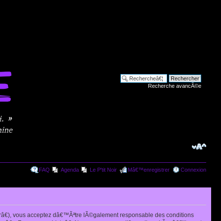
Recherche avancÃ©e
FAQ
Agenda
Le P'tit Noir
Mâ€™enregistrer
Connexion
râ€), vous acceptez dâ€™Ãªtre lÃ©galement responsable des conditions