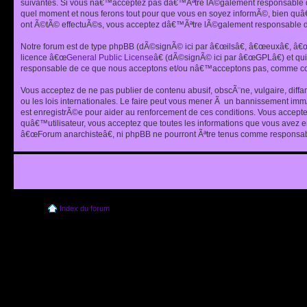
suivantes. Si vous nâ€™acceptez pas dâ€™Ãªtre lÃ©galement responsable de
quel moment et nous ferons tout pour que vous en soyez informÃ©, bien quâ
ont Ã©tÃ© effectuÃ©s, vous acceptez dâ€™Ãªtre lÃ©galement responsable de
Notre forum est de type phpBB (dÃ©signÃ© ici par â€œilsâ€, â€œeuxâ€, â
licence â€œ
General Public License
â€ (dÃ©signÃ© ici par â€œGPLâ€) et q
responsable de ce que nous acceptons et/ou nâ€™acceptons pas, comme cont
Vous acceptez de ne pas publier de contenu abusif, obscÃ¨ne, vulgaire, diff
ou les lois internationales. Le faire peut vous mener Ã un bannissement im
est enregistrÃ©e pour aider au renforcement de ces conditions. Vous accept
quâ€™utilisateur, vous acceptez que toutes les informations que vous avez 
â€œForum anarchisteâ€, ni phpBB ne pourront Ãªtre tenus comme responsabl
Index du forum