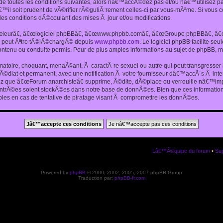
 toutes les conditions suivantes, alors nâ€™accÃ©dez pas et/ou nâ€™utilisez p
€™il soit prudent de vÃ©rifier rÃ©guliÃ¨rement celles-ci par vous-mÃªme. Si vou
s conditions dÃ©coulant des mises Ã jour et/ou modifications.
€œleurâ€, â€œlogiciel phpBBâ€, â€œwww.phpbb.comâ€, â€œGroupe phpBBâ€, â€œE
ui peut Ãªtre tÃ©lÃ©chargÃ© depuis
www.phpbb.com
. Le logiciel phpBB facilite s
enu ou conduite permis. Pour de plus amples informations au sujet de phpBB, me
amatoire, choquant, menaÃ§ant, Ã caractÃ¨re sexuel ou autre qui peut transgresse
mÃ©diat et permanent, avec une notification Ã votre fournisseur dâ€™accÃ¨s Ã in
ez que â€œForum anarchisteâ€ supprime, Ã©dite, dÃ©place ou verrouille nâ€™impo
entrÃ©es soient stockÃ©es dans notre base de donnÃ©es. Bien que ces informations
es en cas de tentative de piratage visant Ã compromettre les donnÃ©es.
Lâ€™Ã©quipe du forum
•
Sup
Powered by
phpBB
© 2000, 2002, 2005, 2007 phpBB Group
Traduction par:
phpBB-fr.com