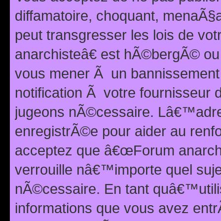
diffamatoire, choquant, menaÃ§a
peut transgresser les lois de v
anarchisteâ€ est hÃ©bergÃ© ou le
vous mener Ã un bannissement 
notification Ã votre fournisseur
jugeons nÃ©cessaire. Lâ€™adre
enregistrÃ©e pour aider au renf
acceptez que â€œForum anarchi
verrouille nâ€™importe quel suj
nÃ©cessaire. En tant quâ€™utili
informations que vous avez ent