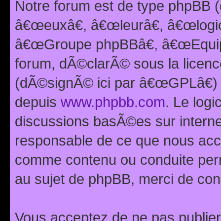
Notre forum est de type phpBB (
â€œeuxâ€, â€œleurâ€, â€œlog
â€œGroupe phpBBâ€, â€œEquipes
forum, dÃ©clarÃ© sous la licen
(dÃ©signÃ© ici par â€œGPLâ€) 
depuis
www.phpbb.com
. Le logi
discussions basÃ©es sur intern
responsable de ce que nous ac
comme contenu ou conduite perm
au sujet de phpBB, merci de con
Vous acceptez de ne pas publier