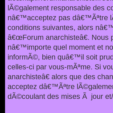
lÃ©galement responsable des con
nâ€™acceptez pas dâ€™Ãªtre lÃ
conditions suivantes, alors nâ
â€œForum anarchisteâ€. Nous p
nâ€™importe quel moment et nou
informÃ©, bien quâ€™il soit pru
celles-ci par vous-mÃªme. Si v
anarchisteâ€ alors que des ch
acceptez dâ€™Ãªtre lÃ©galemen
dÃ©coulant des mises Ã jour et/