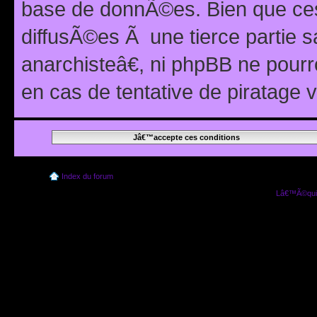
base de donnÃ©es. Bien que ces
diffusÃ©es Ã une tierce partie
anarchisteâ€, ni phpBB ne pour
en cas de tentative de piratage
Index du forum
Lâ€™Ã©quip