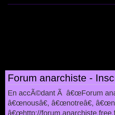
Forum anarchiste - Insc
En accÃ©dant Ã â€œForum anarc
â€œnousâ€, â€œnotreâ€, â€œno
â€œhttp://forum.anarchiste.free