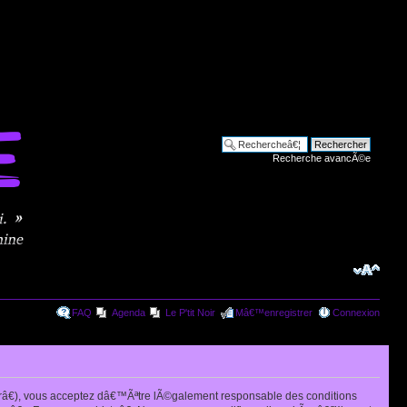
Recherche avancÃ©e
FAQ
Agenda
Le P'tit Noir
Mâ€™enregistrer
Connexion
râ€), vous acceptez dâ€™Ãªtre lÃ©galement responsable des conditions