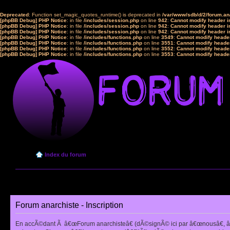
Deprecated
: Function set_magic_quotes_runtime() is deprecated in
/var/www/sdb/d/2/forum.a
[phpBB Debug] PHP Notice
: in file
/includes/session.php
on line
942
:
Cannot modify header in
[phpBB Debug] PHP Notice
: in file
/includes/session.php
on line
942
:
Cannot modify header in
[phpBB Debug] PHP Notice
: in file
/includes/session.php
on line
942
:
Cannot modify header in
[phpBB Debug] PHP Notice
: in file
/includes/functions.php
on line
3549
:
Cannot modify header
[phpBB Debug] PHP Notice
: in file
/includes/functions.php
on line
3551
:
Cannot modify header
[phpBB Debug] PHP Notice
: in file
/includes/functions.php
on line
3552
:
Cannot modify header
[phpBB Debug] PHP Notice
: in file
/includes/functions.php
on line
3553
:
Cannot modify header
Index du forum
Forum anarchiste - Inscription
En accÃ©dant Ã â€œForum anarchisteâ€ (dÃ©signÃ© ici par â€œnousâ€, â€œ