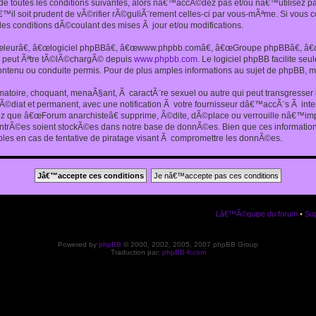
 toutes les conditions suivantes, alors nâ€™accÃ©dez pas et/ou nâ€™utilisez p
€™il soit prudent de vÃ©rifier rÃ©guliÃ¨rement celles-ci par vous-mÃªme. Si vou
s conditions dÃ©coulant des mises Ã jour et/ou modifications.
€œleurâ€, â€œlogiciel phpBBâ€, â€œwww.phpbb.comâ€, â€œGroupe phpBBâ€, â€œE
ui peut Ãªtre tÃ©lÃ©chargÃ© depuis
www.phpbb.com
. Le logiciel phpBB facilite s
enu ou conduite permis. Pour de plus amples informations au sujet de phpBB, me
amatoire, choquant, menaÃ§ant, Ã caractÃ¨re sexuel ou autre qui peut transgresse
mÃ©diat et permanent, avec une notification Ã votre fournisseur dâ€™accÃ¨s Ã in
ez que â€œForum anarchisteâ€ supprime, Ã©dite, dÃ©place ou verrouille nâ€™impo
entrÃ©es soient stockÃ©es dans notre base de donnÃ©es. Bien que ces informations
es en cas de tentative de piratage visant Ã compromettre les donnÃ©es.
Lâ€™Ã©quipe du forum
•
Sup
Powered by
phpBB
© 2000, 2002, 2005, 2007 phpBB Group
Traduction par:
phpBB-fr.com