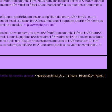
as â€œForum anarchisteâ€. Nous pouvons modifier celles-ci Ã nâ€™importe
s continuez dâ€™utiliser â€œForum anarchisteâ€ alors que des changements
quipes phpBBâ€) qui est un script libre de forum, dÃ©clarÃ© sous la
eulement les discussions basÃ©es sur internet. Le groupe phpBB nâ€™est pas
rci de consulter:
http://www.phpbb.com/
.
r les lois de votre pays, du pays oÃ¹ â€œForum anarchisteâ€ est hÃ©bergÃ©
ternet si nous le jugeons nÃ©cessaire. Lâ€™adresse IP de tous les messages
rte quel sujet lorsque nous estimons que cela est nÃ©cessaire. En tant
 ne soient pas diffusÃ©es Ã une tierce partie sans votre consentement, ni
primer les cookies du forum
• Heures au format UTC + 1 heure [ Heure dâ€™Ã©tÃ© ]