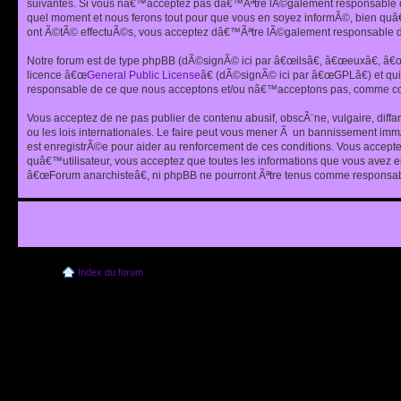
suivantes. Si vous nâ€™acceptez pas dâ€™Ãªtre lÃ©galement responsable de
quel moment et nous ferons tout pour que vous en soyez informÃ©, bien quâ
ont Ã©tÃ© effectuÃ©s, vous acceptez dâ€™Ãªtre lÃ©galement responsable de
Notre forum est de type phpBB (dÃ©signÃ© ici par â€œilsâ€, â€œeuxâ€, â
licence â€œ
General Public License
â€ (dÃ©signÃ© ici par â€œGPLâ€) et q
responsable de ce que nous acceptons et/ou nâ€™acceptons pas, comme cont
Vous acceptez de ne pas publier de contenu abusif, obscÃ¨ne, vulgaire, diff
ou les lois internationales. Le faire peut vous mener Ã un bannissement im
est enregistrÃ©e pour aider au renforcement de ces conditions. Vous accept
quâ€™utilisateur, vous acceptez que toutes les informations que vous avez 
â€œForum anarchisteâ€, ni phpBB ne pourront Ãªtre tenus comme responsabl
Index du forum