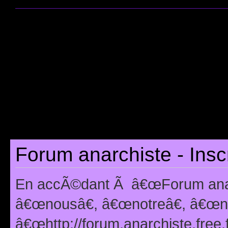
Forum anarchiste - Insc
En accÃ©dant Ã â€œForum anarc
â€œnousâ€, â€œnotreâ€, â€œno
â€œhttp://forum.anarchiste.free