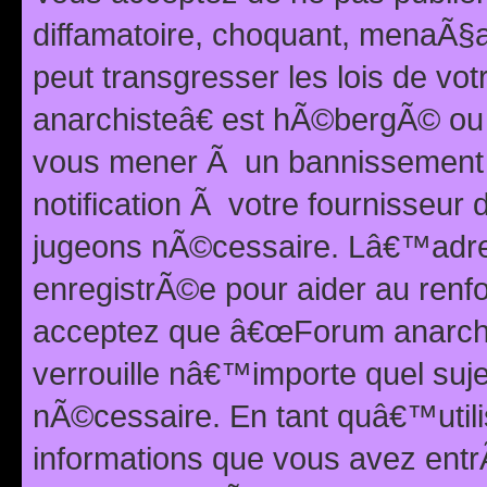
diffamatoire, choquant, menaÃ§a
peut transgresser les lois de v
anarchisteâ€ est hÃ©bergÃ© ou le
vous mener Ã un bannissement 
notification Ã votre fournisseur
jugeons nÃ©cessaire. Lâ€™adre
enregistrÃ©e pour aider au renf
acceptez que â€œForum anarchi
verrouille nâ€™importe quel suj
nÃ©cessaire. En tant quâ€™utili
informations que vous avez ent