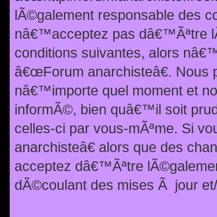
lÃ©galement responsable des con
nâ€™acceptez pas dâ€™Ãªtre lÃ
conditions suivantes, alors nâ
â€œForum anarchisteâ€. Nous p
nâ€™importe quel moment et nou
informÃ©, bien quâ€™il soit pru
celles-ci par vous-mÃªme. Si v
anarchisteâ€ alors que des ch
acceptez dâ€™Ãªtre lÃ©galemen
dÃ©coulant des mises Ã jour et/