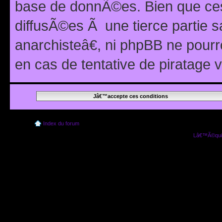
base de donnÃ©es. Bien que ces
diffusÃ©es Ã une tierce partie
anarchisteâ€, ni phpBB ne pour
en cas de tentative de piratage
Index du forum
Lâ€™Ã©quip