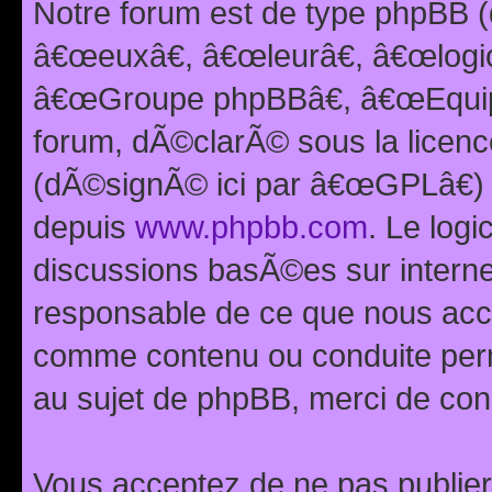
Notre forum est de type phpBB (
â€œeuxâ€, â€œleurâ€, â€œlog
â€œGroupe phpBBâ€, â€œEquipes
forum, dÃ©clarÃ© sous la licen
(dÃ©signÃ© ici par â€œGPLâ€) 
depuis
www.phpbb.com
. Le logi
discussions basÃ©es sur intern
responsable de ce que nous ac
comme contenu ou conduite perm
au sujet de phpBB, merci de con
Vous acceptez de ne pas publier