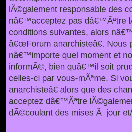
lÃ©galement responsable des con
nâ€™acceptez pas dâ€™Ãªtre lÃ
conditions suivantes, alors nâ
â€œForum anarchisteâ€. Nous p
nâ€™importe quel moment et nou
informÃ©, bien quâ€™il soit pru
celles-ci par vous-mÃªme. Si v
anarchisteâ€ alors que des ch
acceptez dâ€™Ãªtre lÃ©galemen
dÃ©coulant des mises Ã jour et/