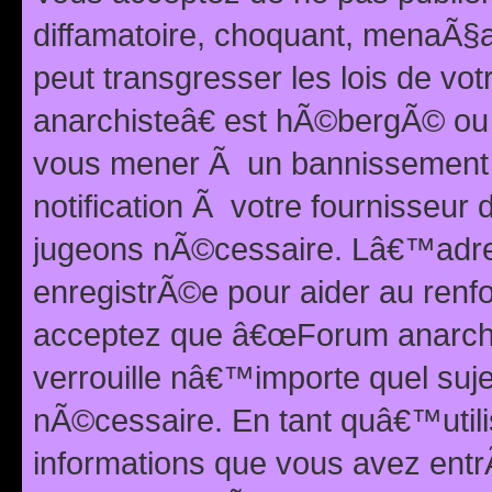
diffamatoire, choquant, menaÃ§a
peut transgresser les lois de v
anarchisteâ€ est hÃ©bergÃ© ou le
vous mener Ã un bannissement 
notification Ã votre fournisseur
jugeons nÃ©cessaire. Lâ€™adre
enregistrÃ©e pour aider au renf
acceptez que â€œForum anarchi
verrouille nâ€™importe quel suj
nÃ©cessaire. En tant quâ€™utili
informations que vous avez ent