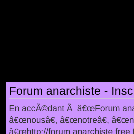
Forum anarchiste - Insc
En accÃ©dant Ã â€œForum anarc
â€œnousâ€, â€œnotreâ€, â€œno
â€œhttp://forum.anarchiste.free