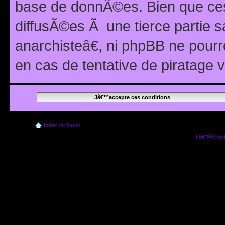
base de donnÃ©es. Bien que ces
diffusÃ©es Ã une tierce partie
anarchisteâ€, ni phpBB ne pour
en cas de tentative de piratage
Index du forum
Lâ€™Ã©quip