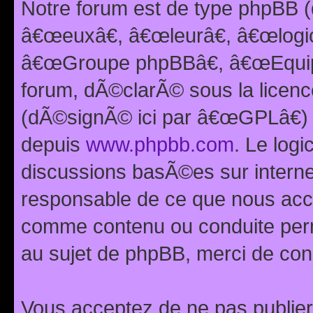
Notre forum est de type phpBB (
â€œeuxâ€, â€œleurâ€, â€œlog
â€œGroupe phpBBâ€, â€œEquipes
forum, dÃ©clarÃ© sous la licen
(dÃ©signÃ© ici par â€œGPLâ€) 
depuis
www.phpbb.com
. Le logi
discussions basÃ©es sur intern
responsable de ce que nous ac
comme contenu ou conduite perm
au sujet de phpBB, merci de con
Vous acceptez de ne pas publier