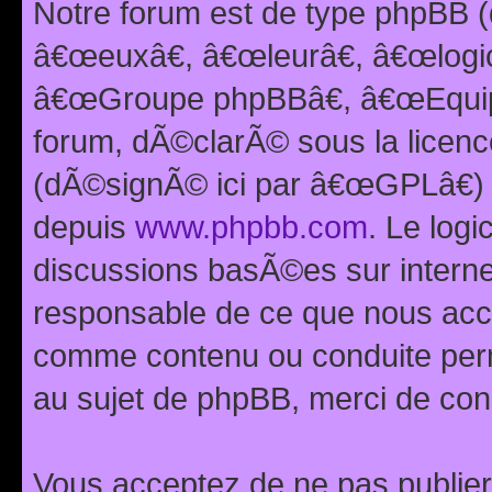
Notre forum est de type phpBB (
â€œeuxâ€, â€œleurâ€, â€œlog
â€œGroupe phpBBâ€, â€œEquipes
forum, dÃ©clarÃ© sous la licen
(dÃ©signÃ© ici par â€œGPLâ€) 
depuis
www.phpbb.com
. Le logi
discussions basÃ©es sur intern
responsable de ce que nous ac
comme contenu ou conduite perm
au sujet de phpBB, merci de con
Vous acceptez de ne pas publier