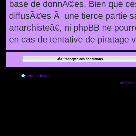
base de donnÃ©es. Bien que ces
diffusÃ©es Ã une tierce partie
anarchisteâ€, ni phpBB ne pour
en cas de tentative de piratage
Index du forum
Lâ€™Ã©quip