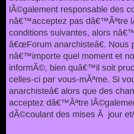
lÃ©galement responsable des con
nâ€™acceptez pas dâ€™Ãªtre lÃ
conditions suivantes, alors nâ
â€œForum anarchisteâ€. Nous p
nâ€™importe quel moment et nou
informÃ©, bien quâ€™il soit pru
celles-ci par vous-mÃªme. Si v
anarchisteâ€ alors que des ch
acceptez dâ€™Ãªtre lÃ©galemen
dÃ©coulant des mises Ã jour et/