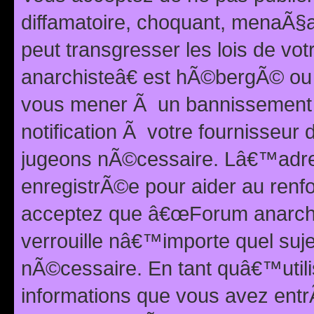
diffamatoire, choquant, menaÃ§a
peut transgresser les lois de v
anarchisteâ€ est hÃ©bergÃ© ou le
vous mener Ã un bannissement 
notification Ã votre fournisseur
jugeons nÃ©cessaire. Lâ€™adre
enregistrÃ©e pour aider au renf
acceptez que â€œForum anarchi
verrouille nâ€™importe quel suj
nÃ©cessaire. En tant quâ€™utili
informations que vous avez ent