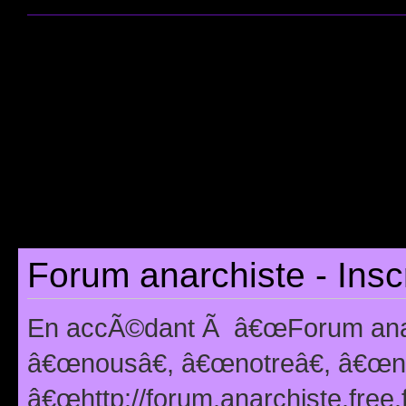
Forum anarchiste - Insc
En accÃ©dant Ã â€œForum anarc
â€œnousâ€, â€œnotreâ€, â€œno
â€œhttp://forum.anarchiste.free