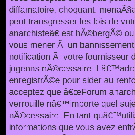
diffamatoire, choquant, menaÃ§a
peut transgresser les lois de v
anarchisteâ€ est hÃ©bergÃ© ou le
vous mener Ã un bannissement 
notification Ã votre fournisseur
jugeons nÃ©cessaire. Lâ€™adre
enregistrÃ©e pour aider au renf
acceptez que â€œForum anarchi
verrouille nâ€™importe quel suj
nÃ©cessaire. En tant quâ€™utili
informations que vous avez ent