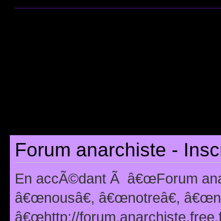
Forum anarchiste - Insc
En accÃ©dant Ã â€œForum anarc
â€œnousâ€, â€œnotreâ€, â€œno
â€œhttp://forum.anarchiste.free