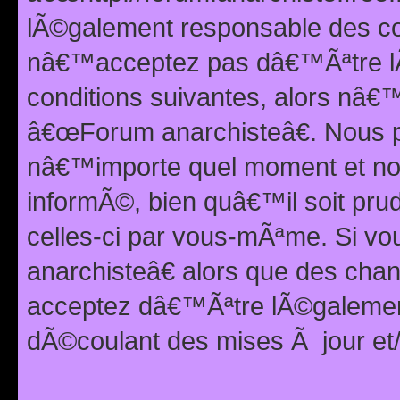
lÃ©galement responsable des con
nâ€™acceptez pas dâ€™Ãªtre lÃ
conditions suivantes, alors nâ
â€œForum anarchisteâ€. Nous p
nâ€™importe quel moment et nou
informÃ©, bien quâ€™il soit pru
celles-ci par vous-mÃªme. Si v
anarchisteâ€ alors que des ch
acceptez dâ€™Ãªtre lÃ©galemen
dÃ©coulant des mises Ã jour et/