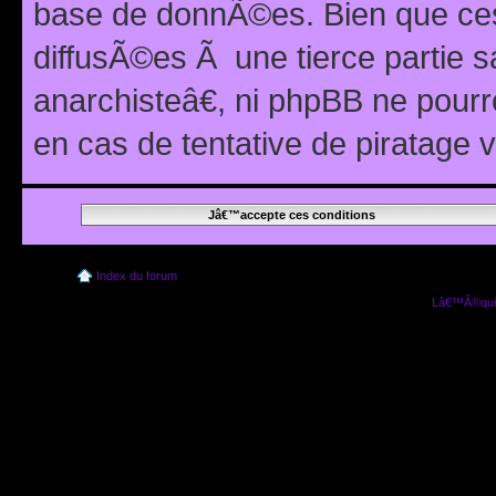
base de donnÃ©es. Bien que ces
diffusÃ©es Ã une tierce partie
anarchisteâ€, ni phpBB ne pour
en cas de tentative de piratage
Index du forum
Lâ€™Ã©quip