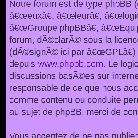
Notre forum est de type phpBB (
â€œeuxâ€, â€œleurâ€, â€œlog
â€œGroupe phpBBâ€, â€œEquipes
forum, dÃ©clarÃ© sous la licen
(dÃ©signÃ© ici par â€œGPLâ€) 
depuis
www.phpbb.com
. Le logi
discussions basÃ©es sur intern
responsable de ce que nous ac
comme contenu ou conduite perm
au sujet de phpBB, merci de con
Vous acceptez de ne pas publier