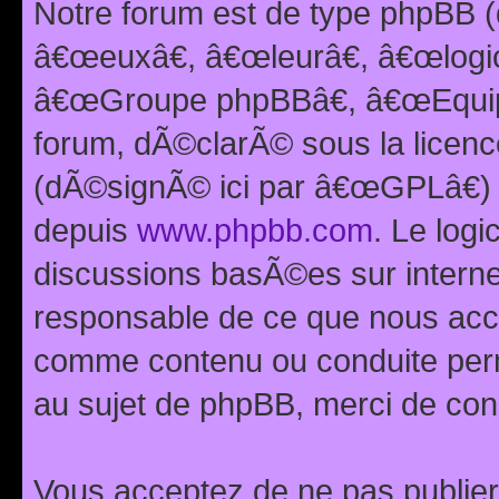
Notre forum est de type phpBB (
â€œeuxâ€, â€œleurâ€, â€œlog
â€œGroupe phpBBâ€, â€œEquipes
forum, dÃ©clarÃ© sous la licen
(dÃ©signÃ© ici par â€œGPLâ€) 
depuis
www.phpbb.com
. Le logi
discussions basÃ©es sur intern
responsable de ce que nous ac
comme contenu ou conduite perm
au sujet de phpBB, merci de con
Vous acceptez de ne pas publier