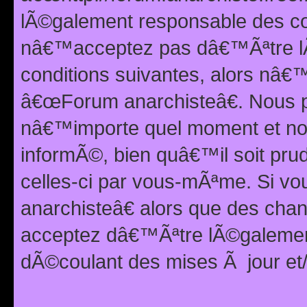
lÃ©galement responsable des con
nâ€™acceptez pas dâ€™Ãªtre lÃ
conditions suivantes, alors nâ
â€œForum anarchisteâ€. Nous p
nâ€™importe quel moment et nou
informÃ©, bien quâ€™il soit pru
celles-ci par vous-mÃªme. Si v
anarchisteâ€ alors que des ch
acceptez dâ€™Ãªtre lÃ©galemen
dÃ©coulant des mises Ã jour et/