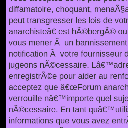
diffamatoire, choquant, menaÃ§a
peut transgresser les lois de v
anarchisteâ€ est hÃ©bergÃ© ou le
vous mener Ã un bannissement 
notification Ã votre fournisseur
jugeons nÃ©cessaire. Lâ€™adre
enregistrÃ©e pour aider au renf
acceptez que â€œForum anarchi
verrouille nâ€™importe quel suj
nÃ©cessaire. En tant quâ€™utili
informations que vous avez ent