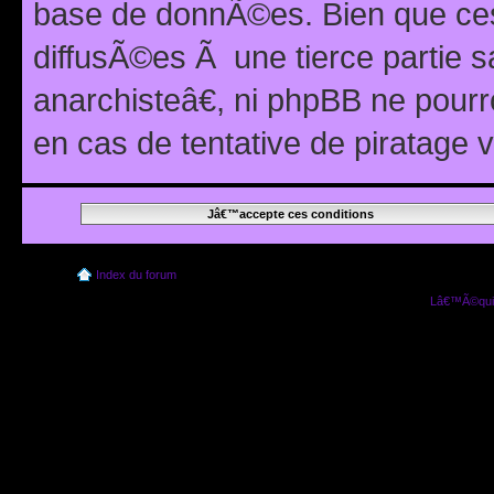
base de donnÃ©es. Bien que ces
diffusÃ©es Ã une tierce partie
anarchisteâ€, ni phpBB ne pour
en cas de tentative de piratage
Index du forum
Lâ€™Ã©quip