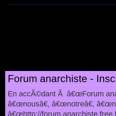
Forum anarchiste - Insc
En accÃ©dant Ã â€œForum anarc
â€œnousâ€, â€œnotreâ€, â€œno
â€œhttp://forum.anarchiste.free