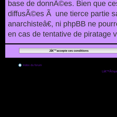
base de donnÃ©es. Bien que ces
diffusÃ©es Ã une tierce partie
anarchisteâ€, ni phpBB ne pour
en cas de tentative de piratage
Index du forum
Lâ€™Ã©quip