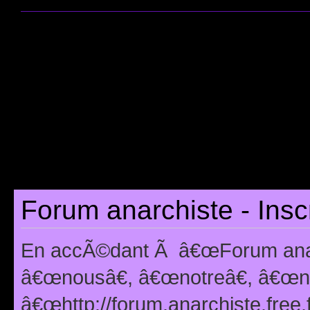
Forum anarchiste - Insc
En accÃ©dant Ã â€œForum anarc
â€œnousâ€, â€œnotreâ€, â€œno
â€œhttp://forum.anarchiste.free