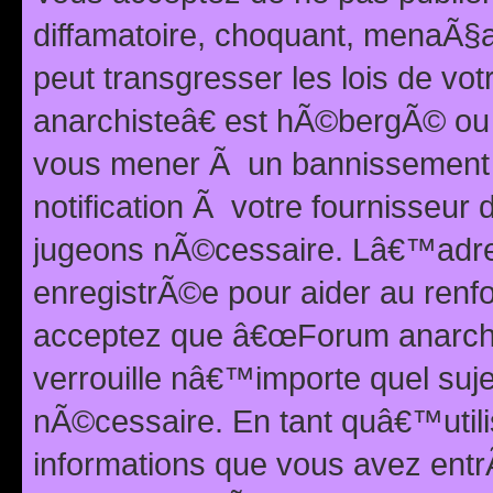
diffamatoire, choquant, menaÃ§a
peut transgresser les lois de v
anarchisteâ€ est hÃ©bergÃ© ou le
vous mener Ã un bannissement 
notification Ã votre fournisseur
jugeons nÃ©cessaire. Lâ€™adre
enregistrÃ©e pour aider au renf
acceptez que â€œForum anarchi
verrouille nâ€™importe quel suj
nÃ©cessaire. En tant quâ€™utili
informations que vous avez ent