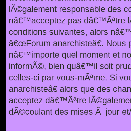
lÃ©galement responsable des con
nâ€™acceptez pas dâ€™Ãªtre lÃ
conditions suivantes, alors nâ
â€œForum anarchisteâ€. Nous p
nâ€™importe quel moment et nou
informÃ©, bien quâ€™il soit pru
celles-ci par vous-mÃªme. Si v
anarchisteâ€ alors que des ch
acceptez dâ€™Ãªtre lÃ©galemen
dÃ©coulant des mises Ã jour et/