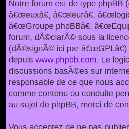
Notre forum est de type phpBB (
â€œeuxâ€, â€œleurâ€, â€œlog
â€œGroupe phpBBâ€, â€œEquipes
forum, dÃ©clarÃ© sous la licen
(dÃ©signÃ© ici par â€œGPLâ€) 
depuis
www.phpbb.com
. Le logi
discussions basÃ©es sur intern
responsable de ce que nous ac
comme contenu ou conduite perm
au sujet de phpBB, merci de con
Vous acceptez de ne pas publier