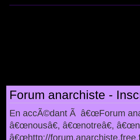
Forum anarchiste - Insc
En accÃ©dant Ã â€œForum anarc
â€œnousâ€, â€œnotreâ€, â€œno
â€œhttp://forum.anarchiste.free