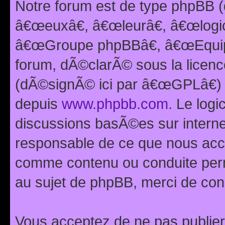
Notre forum est de type phpBB (
â€œeuxâ€, â€œleurâ€, â€œlog
â€œGroupe phpBBâ€, â€œEquipes
forum, dÃ©clarÃ© sous la licen
(dÃ©signÃ© ici par â€œGPLâ€) 
depuis
www.phpbb.com
. Le logi
discussions basÃ©es sur intern
responsable de ce que nous ac
comme contenu ou conduite perm
au sujet de phpBB, merci de con
Vous acceptez de ne pas publier