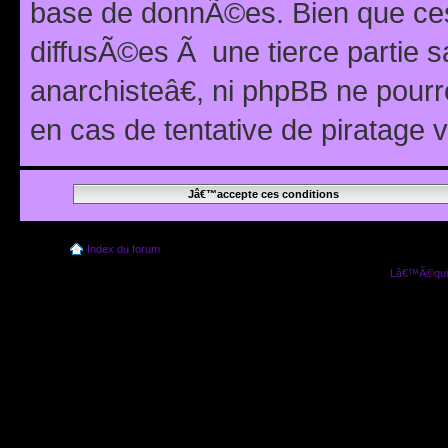
base de donnÃ©es. Bien que ces
diffusÃ©es Ã une tierce partie
anarchisteâ€, ni phpBB ne pour
en cas de tentative de piratage
Index du forum
Lâ€™Ã©quip