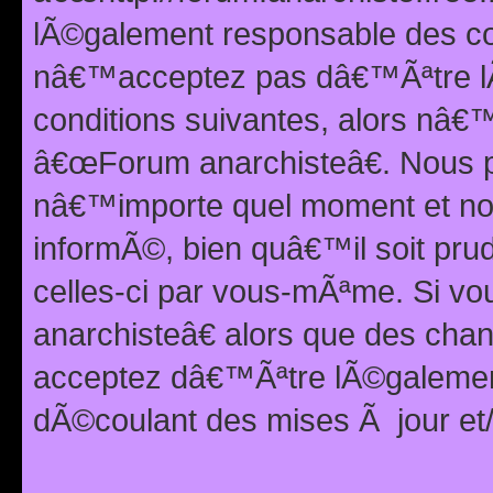
lÃ©galement responsable des con
nâ€™acceptez pas dâ€™Ãªtre lÃ
conditions suivantes, alors nâ
â€œForum anarchisteâ€. Nous p
nâ€™importe quel moment et nou
informÃ©, bien quâ€™il soit pru
celles-ci par vous-mÃªme. Si v
anarchisteâ€ alors que des ch
acceptez dâ€™Ãªtre lÃ©galemen
dÃ©coulant des mises Ã jour et/