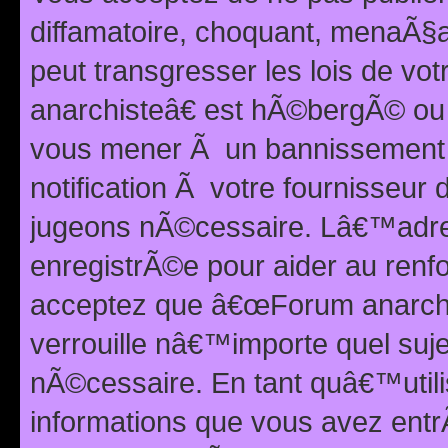
diffamatoire, choquant, menaÃ§a
peut transgresser les lois de v
anarchisteâ€ est hÃ©bergÃ© ou le
vous mener Ã un bannissement 
notification Ã votre fournisseur
jugeons nÃ©cessaire. Lâ€™adre
enregistrÃ©e pour aider au renf
acceptez que â€œForum anarchi
verrouille nâ€™importe quel suj
nÃ©cessaire. En tant quâ€™utili
informations que vous avez ent