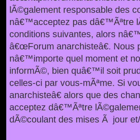
lÃ©galement responsable des con
nâ€™acceptez pas dâ€™Ãªtre lÃ
conditions suivantes, alors nâ
â€œForum anarchisteâ€. Nous p
nâ€™importe quel moment et nou
informÃ©, bien quâ€™il soit pru
celles-ci par vous-mÃªme. Si v
anarchisteâ€ alors que des ch
acceptez dâ€™Ãªtre lÃ©galemen
dÃ©coulant des mises Ã jour et/