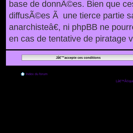
base de donnÃ©es. Bien que ces
diffusÃ©es Ã une tierce partie
anarchisteâ€, ni phpBB ne pour
en cas de tentative de piratage
Index du forum
Lâ€™Ã©quip