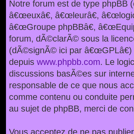
Notre forum est de type phpBB (
â€œeuxâ€, â€œleurâ€, â€œlog
â€œGroupe phpBBâ€, â€œEquipes
forum, dÃ©clarÃ© sous la licen
(dÃ©signÃ© ici par â€œGPLâ€) 
depuis
www.phpbb.com
. Le logi
discussions basÃ©es sur intern
responsable de ce que nous ac
comme contenu ou conduite perm
au sujet de phpBB, merci de con
Vous acceptez de ne pas publier