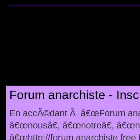
Forum anarchiste - Insc
En accÃ©dant Ã â€œForum anarc
â€œnousâ€, â€œnotreâ€, â€œno
â€œhttp://forum.anarchiste.free