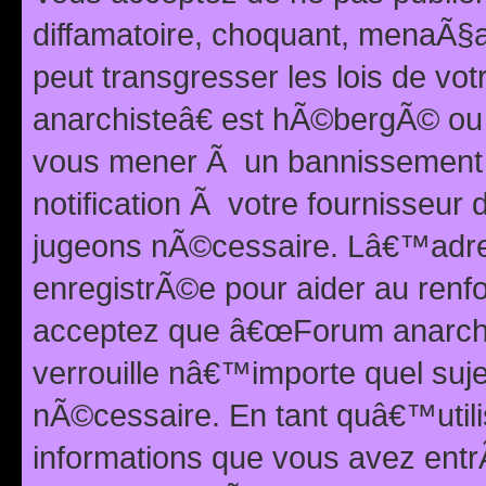
diffamatoire, choquant, menaÃ§a
peut transgresser les lois de v
anarchisteâ€ est hÃ©bergÃ© ou le
vous mener Ã un bannissement 
notification Ã votre fournisseur
jugeons nÃ©cessaire. Lâ€™adre
enregistrÃ©e pour aider au renf
acceptez que â€œForum anarchi
verrouille nâ€™importe quel suj
nÃ©cessaire. En tant quâ€™utili
informations que vous avez ent