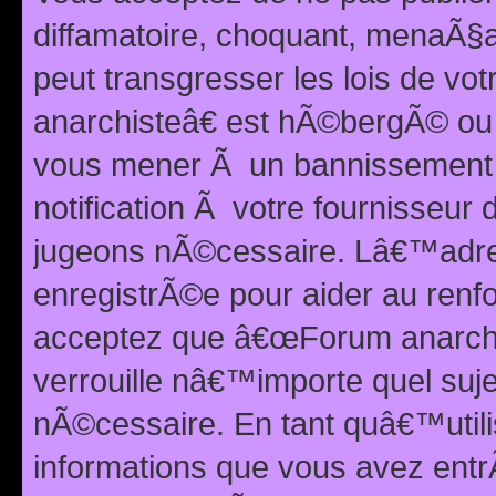
diffamatoire, choquant, menaÃ§a
peut transgresser les lois de v
anarchisteâ€ est hÃ©bergÃ© ou le
vous mener Ã un bannissement 
notification Ã votre fournisseur
jugeons nÃ©cessaire. Lâ€™adre
enregistrÃ©e pour aider au renf
acceptez que â€œForum anarchi
verrouille nâ€™importe quel suj
nÃ©cessaire. En tant quâ€™utili
informations que vous avez ent