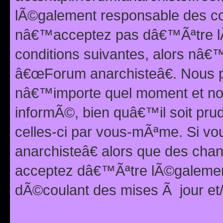
lÃ©galement responsable des con
nâ€™acceptez pas dâ€™Ãªtre lÃ
conditions suivantes, alors nâ
â€œForum anarchisteâ€. Nous p
nâ€™importe quel moment et nou
informÃ©, bien quâ€™il soit pru
celles-ci par vous-mÃªme. Si v
anarchisteâ€ alors que des ch
acceptez dâ€™Ãªtre lÃ©galemen
dÃ©coulant des mises Ã jour et/