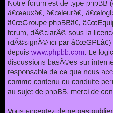
Notre forum est de type phpBB (
â€œeuxâ€, â€œleurâ€, â€œlog
â€œGroupe phpBBâ€, â€œEquipes
forum, dÃ©clarÃ© sous la licen
(dÃ©signÃ© ici par â€œGPLâ€) 
depuis
www.phpbb.com
. Le logi
discussions basÃ©es sur intern
responsable de ce que nous ac
comme contenu ou conduite perm
au sujet de phpBB, merci de con
Vous acceptez de ne pas publier