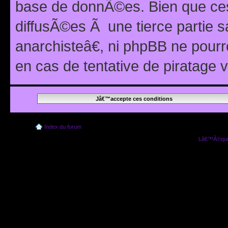
base de donnÃ©es. Bien que ces
diffusÃ©es Ã une tierce partie
anarchisteâ€, ni phpBB ne pour
en cas de tentative de piratage
Index du forum
Lâ€™Ã©quip