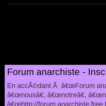
Forum anarchiste - Insc
En accÃ©dant Ã â€œForum anarc
â€œnousâ€, â€œnotreâ€, â€œno
â€œhttp://forum.anarchiste.free