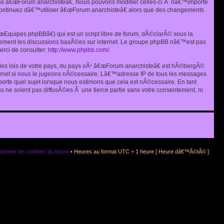
as â€œForum anarchisteâ€. Nous pouvons modifier celles-ci Ã nâ€™importe
s continuez dâ€™utiliser â€œForum anarchisteâ€ alors que des changements
quipes phpBBâ€) qui est un script libre de forum, dÃ©clarÃ© sous la
eulement les discussions basÃ©es sur internet. Le groupe phpBB nâ€™est pas
rci de consulter:
http://www.phpbb.com/
.
r les lois de votre pays, du pays oÃ¹ â€œForum anarchisteâ€ est hÃ©bergÃ©
ternet si nous le jugeons nÃ©cessaire. Lâ€™adresse IP de tous les messages
rte quel sujet lorsque nous estimons que cela est nÃ©cessaire. En tant
 ne soient pas diffusÃ©es Ã une tierce partie sans votre consentement, ni
primer les cookies du forum
• Heures au format UTC + 1 heure [ Heure dâ€™Ã©tÃ© ]