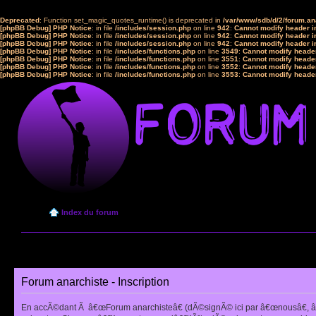
Deprecated
: Function set_magic_quotes_runtime() is deprecated in
/var/www/sdb/d/2/forum.a
[phpBB Debug] PHP Notice
: in file
/includes/session.php
on line
942
:
Cannot modify header in
[phpBB Debug] PHP Notice
: in file
/includes/session.php
on line
942
:
Cannot modify header in
[phpBB Debug] PHP Notice
: in file
/includes/session.php
on line
942
:
Cannot modify header in
[phpBB Debug] PHP Notice
: in file
/includes/functions.php
on line
3549
:
Cannot modify header
[phpBB Debug] PHP Notice
: in file
/includes/functions.php
on line
3551
:
Cannot modify header
[phpBB Debug] PHP Notice
: in file
/includes/functions.php
on line
3552
:
Cannot modify header
[phpBB Debug] PHP Notice
: in file
/includes/functions.php
on line
3553
:
Cannot modify header
Index du forum
Forum anarchiste - Inscription
En accÃ©dant Ã â€œForum anarchisteâ€ (dÃ©signÃ© ici par â€œnousâ€, â€œ