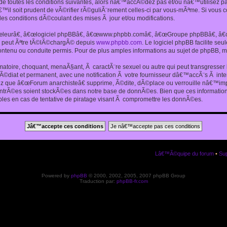
 toutes les conditions suivantes, alors nâ€™accÃ©dez pas et/ou nâ€™utilisez p
€™il soit prudent de vÃ©rifier rÃ©guliÃ¨rement celles-ci par vous-mÃªme. Si vou
s conditions dÃ©coulant des mises Ã jour et/ou modifications.
€œleurâ€, â€œlogiciel phpBBâ€, â€œwww.phpbb.comâ€, â€œGroupe phpBBâ€, â€œE
ui peut Ãªtre tÃ©lÃ©chargÃ© depuis
www.phpbb.com
. Le logiciel phpBB facilite s
enu ou conduite permis. Pour de plus amples informations au sujet de phpBB, me
amatoire, choquant, menaÃ§ant, Ã caractÃ¨re sexuel ou autre qui peut transgresse
mÃ©diat et permanent, avec une notification Ã votre fournisseur dâ€™accÃ¨s Ã in
ez que â€œForum anarchisteâ€ supprime, Ã©dite, dÃ©place ou verrouille nâ€™impo
entrÃ©es soient stockÃ©es dans notre base de donnÃ©es. Bien que ces informations
es en cas de tentative de piratage visant Ã compromettre les donnÃ©es.
Lâ€™Ã©quipe du forum
•
Sup
Powered by
phpBB
© 2000, 2002, 2005, 2007 phpBB Group
Traduction par:
phpBB-fr.com