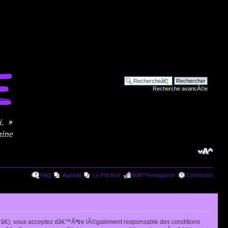
Recherche avancÃ©e
FAQ
Agenda
Le P'tit Noir
Mâ€™enregistrer
Connexion
râ€), vous acceptez dâ€™Ãªtre lÃ©galement responsable des conditions