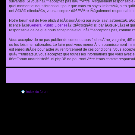
suivantes. Si vous nâ€™acceptez pas dâ€™Ãªtre lÃ©galement responsable de
quel moment et nous ferons tout pour que vous en soyez informÃ©, bien quâ
ont Ã©tÃ© effectuÃ©s, vous acceptez dâ€™Ãªtre lÃ©galement responsable de
Notre forum est de type phpBB (dÃ©signÃ© ici par â€œilsâ€, â€œeuxâ€, â
licence â€œ
General Public License
â€ (dÃ©signÃ© ici par â€œGPLâ€) et q
responsable de ce que nous acceptons et/ou nâ€™acceptons pas, comme cont
Vous acceptez de ne pas publier de contenu abusif, obscÃ¨ne, vulgaire, diff
ou les lois internationales. Le faire peut vous mener Ã un bannissement im
est enregistrÃ©e pour aider au renforcement de ces conditions. Vous accept
quâ€™utilisateur, vous acceptez que toutes les informations que vous avez 
â€œForum anarchisteâ€, ni phpBB ne pourront Ãªtre tenus comme responsabl
Index du forum