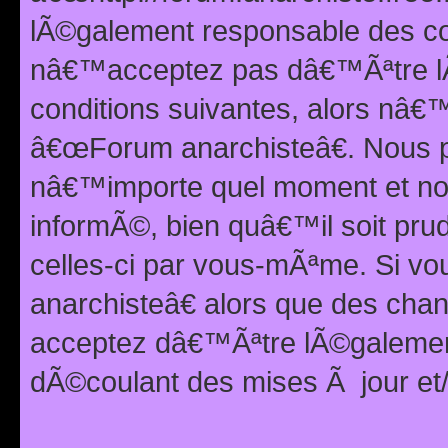
lÃ©galement responsable des con
nâ€™acceptez pas dâ€™Ãªtre lÃ
conditions suivantes, alors nâ
â€œForum anarchisteâ€. Nous p
nâ€™importe quel moment et nou
informÃ©, bien quâ€™il soit pru
celles-ci par vous-mÃªme. Si v
anarchisteâ€ alors que des ch
acceptez dâ€™Ãªtre lÃ©galemen
dÃ©coulant des mises Ã jour et/