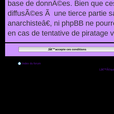
base de donnÃ©es. Bien que ces
diffusÃ©es Ã une tierce partie
anarchisteâ€, ni phpBB ne pour
en cas de tentative de piratage
Index du forum
Lâ€™Ã©quip