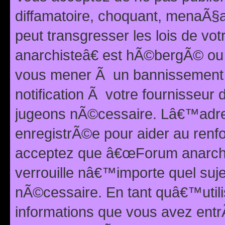
diffamatoire, choquant, menaÃ§a
peut transgresser les lois de v
anarchisteâ€ est hÃ©bergÃ© ou le
vous mener Ã un bannissement 
notification Ã votre fournisseur
jugeons nÃ©cessaire. Lâ€™adre
enregistrÃ©e pour aider au renf
acceptez que â€œForum anarchi
verrouille nâ€™importe quel suj
nÃ©cessaire. En tant quâ€™utili
informations que vous avez ent