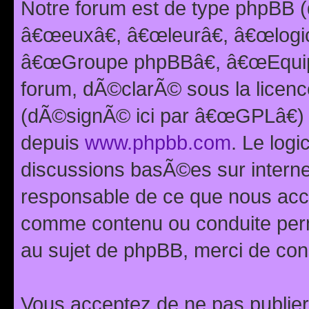
Notre forum est de type phpBB (
â€œeuxâ€, â€œleurâ€, â€œlog
â€œGroupe phpBBâ€, â€œEquipes
forum, dÃ©clarÃ© sous la licen
(dÃ©signÃ© ici par â€œGPLâ€) 
depuis
www.phpbb.com
. Le logi
discussions basÃ©es sur intern
responsable de ce que nous ac
comme contenu ou conduite perm
au sujet de phpBB, merci de con
Vous acceptez de ne pas publier