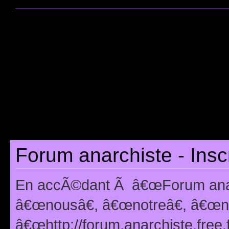
Forum anarchiste - Insc
En accÃ©dant Ã â€œForum anarc
â€œnousâ€, â€œnotreâ€, â€œno
â€œhttp://forum.anarchiste.free