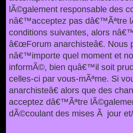
lÃ©galement responsable des con
nâ€™acceptez pas dâ€™Ãªtre lÃ
conditions suivantes, alors nâ
â€œForum anarchisteâ€. Nous p
nâ€™importe quel moment et nou
informÃ©, bien quâ€™il soit pru
celles-ci par vous-mÃªme. Si v
anarchisteâ€ alors que des ch
acceptez dâ€™Ãªtre lÃ©galemen
dÃ©coulant des mises Ã jour et/