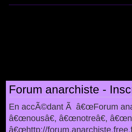
Forum anarchiste - Insc
En accÃ©dant Ã â€œForum anarc
â€œnousâ€, â€œnotreâ€, â€œno
â€œhttp://forum.anarchiste.free