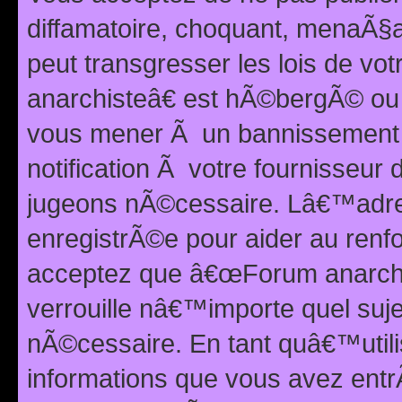
diffamatoire, choquant, menaÃ§a
peut transgresser les lois de v
anarchisteâ€ est hÃ©bergÃ© ou le
vous mener Ã un bannissement 
notification Ã votre fournisseur
jugeons nÃ©cessaire. Lâ€™adre
enregistrÃ©e pour aider au renf
acceptez que â€œForum anarchi
verrouille nâ€™importe quel suj
nÃ©cessaire. En tant quâ€™utili
informations que vous avez ent