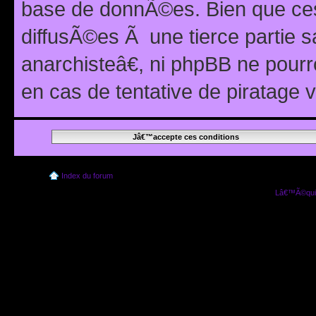
base de donnÃ©es. Bien que ces
diffusÃ©es Ã une tierce partie
anarchisteâ€, ni phpBB ne pour
en cas de tentative de piratage
Index du forum
Lâ€™Ã©quip