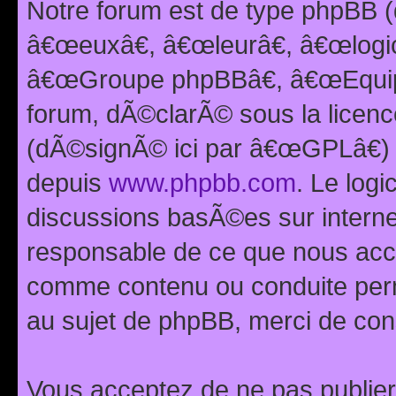
Notre forum est de type phpBB (
â€œeuxâ€, â€œleurâ€, â€œlog
â€œGroupe phpBBâ€, â€œEquipes
forum, dÃ©clarÃ© sous la licen
(dÃ©signÃ© ici par â€œGPLâ€) 
depuis
www.phpbb.com
. Le logi
discussions basÃ©es sur intern
responsable de ce que nous ac
comme contenu ou conduite perm
au sujet de phpBB, merci de con
Vous acceptez de ne pas publier