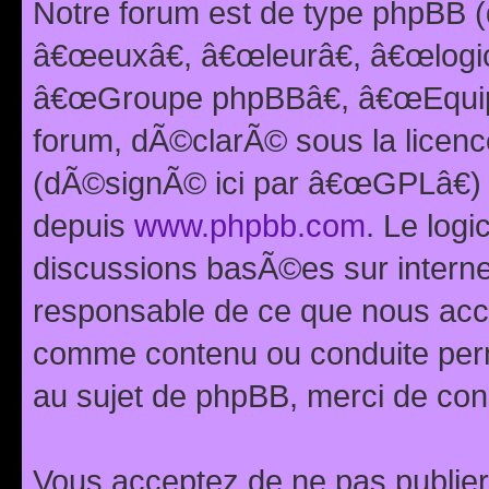
Notre forum est de type phpBB (
â€œeuxâ€, â€œleurâ€, â€œlog
â€œGroupe phpBBâ€, â€œEquipes
forum, dÃ©clarÃ© sous la licen
(dÃ©signÃ© ici par â€œGPLâ€) 
depuis
www.phpbb.com
. Le logi
discussions basÃ©es sur intern
responsable de ce que nous ac
comme contenu ou conduite perm
au sujet de phpBB, merci de con
Vous acceptez de ne pas publier