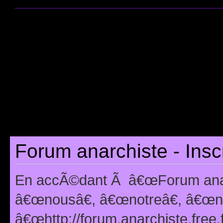
Forum anarchiste - Insc
En accÃ©dant Ã â€œForum anarc
â€œnousâ€, â€œnotreâ€, â€œno
â€œhttp://forum.anarchiste.free