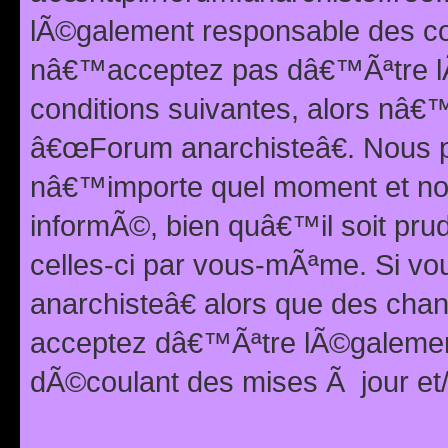
lÃ©galement responsable des con
nâ€™acceptez pas dâ€™Ãªtre lÃ
conditions suivantes, alors nâ
â€œForum anarchisteâ€. Nous p
nâ€™importe quel moment et nou
informÃ©, bien quâ€™il soit pru
celles-ci par vous-mÃªme. Si v
anarchisteâ€ alors que des ch
acceptez dâ€™Ãªtre lÃ©galemen
dÃ©coulant des mises Ã jour et/