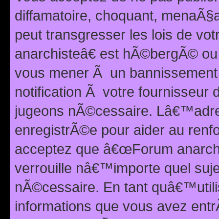
diffamatoire, choquant, menaÃ§a
peut transgresser les lois de v
anarchisteâ€ est hÃ©bergÃ© ou le
vous mener Ã un bannissement 
notification Ã votre fournisseur
jugeons nÃ©cessaire. Lâ€™adre
enregistrÃ©e pour aider au renf
acceptez que â€œForum anarchi
verrouille nâ€™importe quel suj
nÃ©cessaire. En tant quâ€™utili
informations que vous avez ent