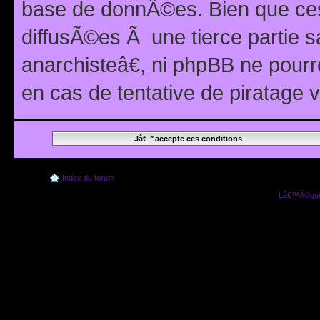
base de donnÃ©es. Bien que ces
diffusÃ©es Ã une tierce partie
anarchisteâ€, ni phpBB ne pour
en cas de tentative de piratage
Index du forum
Lâ€™Ã©quip