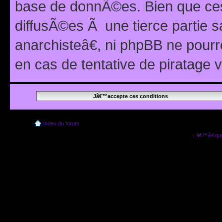
base de donnÃ©es. Bien que ces
diffusÃ©es Ã une tierce partie
anarchisteâ€, ni phpBB ne pour
en cas de tentative de piratage
Index du forum
Lâ€™Ã©quip