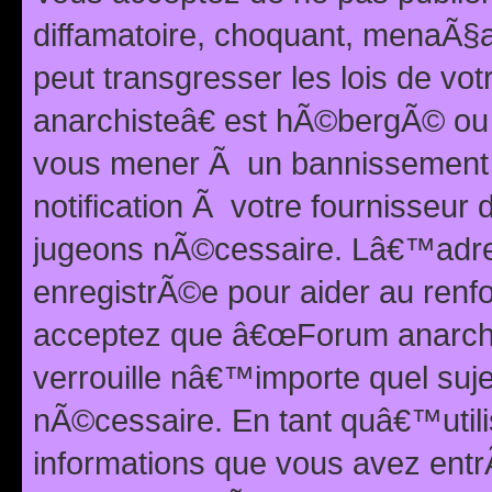
diffamatoire, choquant, menaÃ§a
peut transgresser les lois de v
anarchisteâ€ est hÃ©bergÃ© ou le
vous mener Ã un bannissement 
notification Ã votre fournisseur
jugeons nÃ©cessaire. Lâ€™adre
enregistrÃ©e pour aider au renf
acceptez que â€œForum anarchi
verrouille nâ€™importe quel suj
nÃ©cessaire. En tant quâ€™utili
informations que vous avez ent