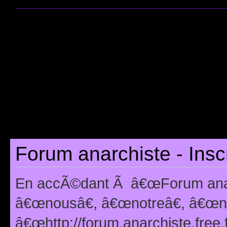
Forum anarchiste - Insc
En accÃ©dant Ã â€œForum anarc
â€œnousâ€, â€œnotreâ€, â€œno
â€œhttp://forum.anarchiste.free