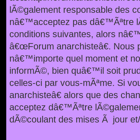
lÃ©galement responsable des con
nâ€™acceptez pas dâ€™Ãªtre lÃ
conditions suivantes, alors nâ
â€œForum anarchisteâ€. Nous p
nâ€™importe quel moment et nou
informÃ©, bien quâ€™il soit pru
celles-ci par vous-mÃªme. Si v
anarchisteâ€ alors que des ch
acceptez dâ€™Ãªtre lÃ©galemen
dÃ©coulant des mises Ã jour et/