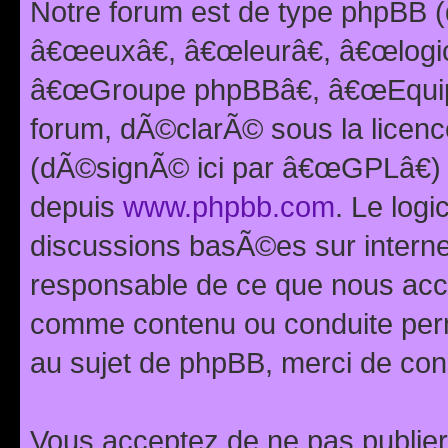
Notre forum est de type phpBB (
â€œeuxâ€, â€œleurâ€, â€œlog
â€œGroupe phpBBâ€, â€œEquipes
forum, dÃ©clarÃ© sous la licen
(dÃ©signÃ© ici par â€œGPLâ€) 
depuis
www.phpbb.com
. Le logi
discussions basÃ©es sur intern
responsable de ce que nous ac
comme contenu ou conduite perm
au sujet de phpBB, merci de con
Vous acceptez de ne pas publier