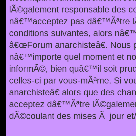
lÃ©galement responsable des con
nâ€™acceptez pas dâ€™Ãªtre lÃ
conditions suivantes, alors nâ
â€œForum anarchisteâ€. Nous p
nâ€™importe quel moment et nou
informÃ©, bien quâ€™il soit pru
celles-ci par vous-mÃªme. Si v
anarchisteâ€ alors que des ch
acceptez dâ€™Ãªtre lÃ©galemen
dÃ©coulant des mises Ã jour et/