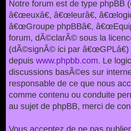
Notre forum est de type phpBB (
â€œeuxâ€, â€œleurâ€, â€œlog
â€œGroupe phpBBâ€, â€œEquipes
forum, dÃ©clarÃ© sous la licen
(dÃ©signÃ© ici par â€œGPLâ€) 
depuis
www.phpbb.com
. Le logi
discussions basÃ©es sur intern
responsable de ce que nous ac
comme contenu ou conduite perm
au sujet de phpBB, merci de con
Vous acceptez de ne pas publier