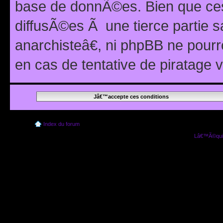
base de donnÃ©es. Bien que ces
diffusÃ©es Ã une tierce partie
anarchisteâ€, ni phpBB ne pour
en cas de tentative de piratage
Index du forum
Lâ€™Ã©quip