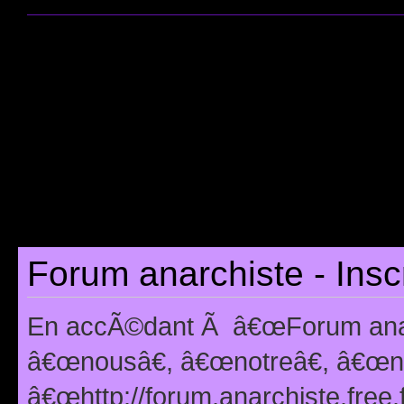
Forum anarchiste - Insc
En accÃ©dant Ã â€œForum anarc
â€œnousâ€, â€œnotreâ€, â€œno
â€œhttp://forum.anarchiste.free