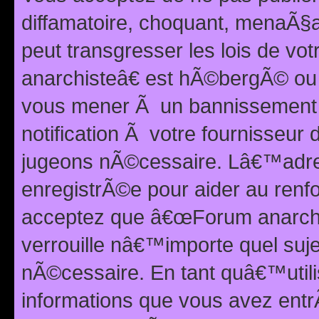
diffamatoire, choquant, menaÃ§a
peut transgresser les lois de v
anarchisteâ€ est hÃ©bergÃ© ou le
vous mener Ã un bannissement 
notification Ã votre fournisseur
jugeons nÃ©cessaire. Lâ€™adre
enregistrÃ©e pour aider au renf
acceptez que â€œForum anarchi
verrouille nâ€™importe quel suj
nÃ©cessaire. En tant quâ€™utili
informations que vous avez ent