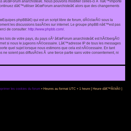
as â€œForum anarchisteâ€. Nous pouvons modifier celles-ci Ã nâ€™importe
s continuez dâ€™utiliser â€œForum anarchisteâ€ alors que des changements
quipes phpBBâ€) qui est un script libre de forum, dÃ©clarÃ© sous la
eulement les discussions basÃ©es sur internet. Le groupe phpBB nâ€™est pas
rci de consulter:
http://www.phpbb.com/
.
r les lois de votre pays, du pays oÃ¹ â€œForum anarchisteâ€ est hÃ©bergÃ©
ternet si nous le jugeons nÃ©cessaire. Lâ€™adresse IP de tous les messages
rte quel sujet lorsque nous estimons que cela est nÃ©cessaire. En tant
 ne soient pas diffusÃ©es Ã une tierce partie sans votre consentement, ni
primer les cookies du forum
• Heures au format UTC + 1 heure [ Heure dâ€™Ã©tÃ© ]