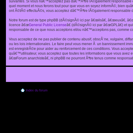
suivantes. Si vous nâ€™acceptez pas dâ€™Ãªtre lÃ©galement responsable de
quel moment et nous ferons tout pour que vous en soyez informÃ©, bien quâ
ont Ã©tÃ© effectuÃ©s, vous acceptez dâ€™Ãªtre lÃ©galement responsable de
Notre forum est de type phpBB (dÃ©signÃ© ici par â€œilsâ€, â€œeuxâ€, â
licence â€œ
General Public License
â€ (dÃ©signÃ© ici par â€œGPLâ€) et q
responsable de ce que nous acceptons et/ou nâ€™acceptons pas, comme cont
Vous acceptez de ne pas publier de contenu abusif, obscÃ¨ne, vulgaire, diff
ou les lois internationales. Le faire peut vous mener Ã un bannissement im
est enregistrÃ©e pour aider au renforcement de ces conditions. Vous accept
quâ€™utilisateur, vous acceptez que toutes les informations que vous avez 
â€œForum anarchisteâ€, ni phpBB ne pourront Ãªtre tenus comme responsabl
Index du forum