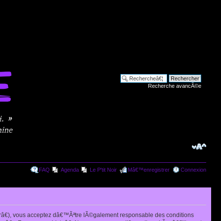
Recherche avancÃ©e
FAQ
Agenda
Le P'tit Noir
Mâ€™enregistrer
Connexion
râ€), vous acceptez dâ€™Ãªtre lÃ©galement responsable des conditions