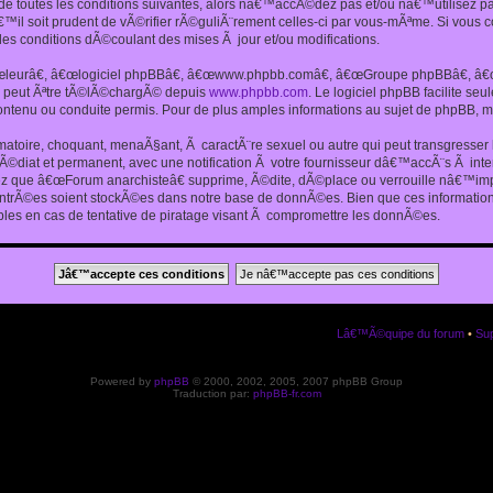
 toutes les conditions suivantes, alors nâ€™accÃ©dez pas et/ou nâ€™utilisez p
€™il soit prudent de vÃ©rifier rÃ©guliÃ¨rement celles-ci par vous-mÃªme. Si vou
s conditions dÃ©coulant des mises Ã jour et/ou modifications.
€œleurâ€, â€œlogiciel phpBBâ€, â€œwww.phpbb.comâ€, â€œGroupe phpBBâ€, â€œE
ui peut Ãªtre tÃ©lÃ©chargÃ© depuis
www.phpbb.com
. Le logiciel phpBB facilite s
enu ou conduite permis. Pour de plus amples informations au sujet de phpBB, me
amatoire, choquant, menaÃ§ant, Ã caractÃ¨re sexuel ou autre qui peut transgresse
mÃ©diat et permanent, avec une notification Ã votre fournisseur dâ€™accÃ¨s Ã in
ez que â€œForum anarchisteâ€ supprime, Ã©dite, dÃ©place ou verrouille nâ€™impo
entrÃ©es soient stockÃ©es dans notre base de donnÃ©es. Bien que ces informations
es en cas de tentative de piratage visant Ã compromettre les donnÃ©es.
Lâ€™Ã©quipe du forum
•
Sup
Powered by
phpBB
© 2000, 2002, 2005, 2007 phpBB Group
Traduction par:
phpBB-fr.com