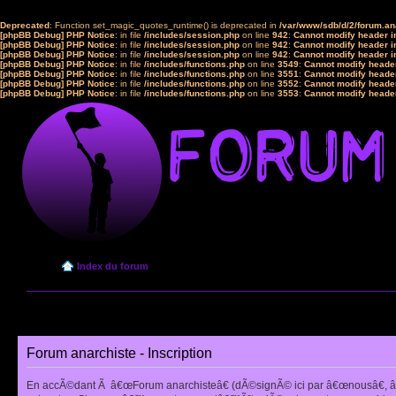
Deprecated
: Function set_magic_quotes_runtime() is deprecated in
/var/www/sdb/d/2/forum.a
[phpBB Debug] PHP Notice
: in file
/includes/session.php
on line
942
:
Cannot modify header in
[phpBB Debug] PHP Notice
: in file
/includes/session.php
on line
942
:
Cannot modify header in
[phpBB Debug] PHP Notice
: in file
/includes/session.php
on line
942
:
Cannot modify header in
[phpBB Debug] PHP Notice
: in file
/includes/functions.php
on line
3549
:
Cannot modify header
[phpBB Debug] PHP Notice
: in file
/includes/functions.php
on line
3551
:
Cannot modify header
[phpBB Debug] PHP Notice
: in file
/includes/functions.php
on line
3552
:
Cannot modify header
[phpBB Debug] PHP Notice
: in file
/includes/functions.php
on line
3553
:
Cannot modify header
Index du forum
Forum anarchiste - Inscription
En accÃ©dant Ã â€œForum anarchisteâ€ (dÃ©signÃ© ici par â€œnousâ€, â€œ