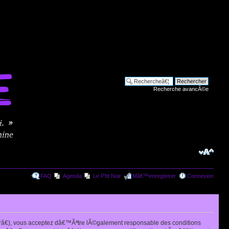
Recherche avancÃ©e
FAQ
Agenda
Le P'tit Noir
Mâ€™enregistrer
Connexion
râ€), vous acceptez dâ€™Ãªtre lÃ©galement responsable des conditions