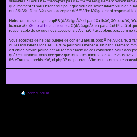
suivantes. Si vous nâ€™acceptez pas dâ€™Ãªtre lÃ©galement responsable de
quel moment et nous ferons tout pour que vous en soyez informÃ©, bien quâ
ont Ã©tÃ© effectuÃ©s, vous acceptez dâ€™Ãªtre lÃ©galement responsable de
Notre forum est de type phpBB (dÃ©signÃ© ici par â€œilsâ€, â€œeuxâ€, â
licence â€œ
General Public License
â€ (dÃ©signÃ© ici par â€œGPLâ€) et q
responsable de ce que nous acceptons et/ou nâ€™acceptons pas, comme cont
Vous acceptez de ne pas publier de contenu abusif, obscÃ¨ne, vulgaire, diff
ou les lois internationales. Le faire peut vous mener Ã un bannissement im
est enregistrÃ©e pour aider au renforcement de ces conditions. Vous accept
quâ€™utilisateur, vous acceptez que toutes les informations que vous avez 
â€œForum anarchisteâ€, ni phpBB ne pourront Ãªtre tenus comme responsabl
Index du forum