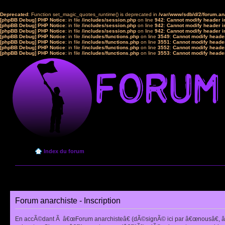
Deprecated
: Function set_magic_quotes_runtime() is deprecated in
/var/www/sdb/d/2/forum.a
[phpBB Debug] PHP Notice
: in file
/includes/session.php
on line
942
:
Cannot modify header in
[phpBB Debug] PHP Notice
: in file
/includes/session.php
on line
942
:
Cannot modify header in
[phpBB Debug] PHP Notice
: in file
/includes/session.php
on line
942
:
Cannot modify header in
[phpBB Debug] PHP Notice
: in file
/includes/functions.php
on line
3549
:
Cannot modify header
[phpBB Debug] PHP Notice
: in file
/includes/functions.php
on line
3551
:
Cannot modify header
[phpBB Debug] PHP Notice
: in file
/includes/functions.php
on line
3552
:
Cannot modify header
[phpBB Debug] PHP Notice
: in file
/includes/functions.php
on line
3553
:
Cannot modify header
Index du forum
Forum anarchiste - Inscription
En accÃ©dant Ã â€œForum anarchisteâ€ (dÃ©signÃ© ici par â€œnousâ€, â€œ