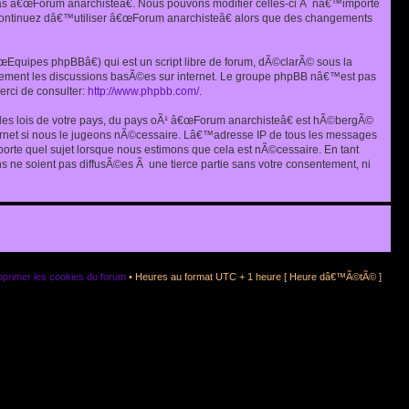
as â€œForum anarchisteâ€. Nous pouvons modifier celles-ci Ã nâ€™importe
s continuez dâ€™utiliser â€œForum anarchisteâ€ alors que des changements
quipes phpBBâ€) qui est un script libre de forum, dÃ©clarÃ© sous la
eulement les discussions basÃ©es sur internet. Le groupe phpBB nâ€™est pas
rci de consulter:
http://www.phpbb.com/
.
r les lois de votre pays, du pays oÃ¹ â€œForum anarchisteâ€ est hÃ©bergÃ©
ternet si nous le jugeons nÃ©cessaire. Lâ€™adresse IP de tous les messages
rte quel sujet lorsque nous estimons que cela est nÃ©cessaire. En tant
 ne soient pas diffusÃ©es Ã une tierce partie sans votre consentement, ni
primer les cookies du forum
• Heures au format UTC + 1 heure [ Heure dâ€™Ã©tÃ© ]