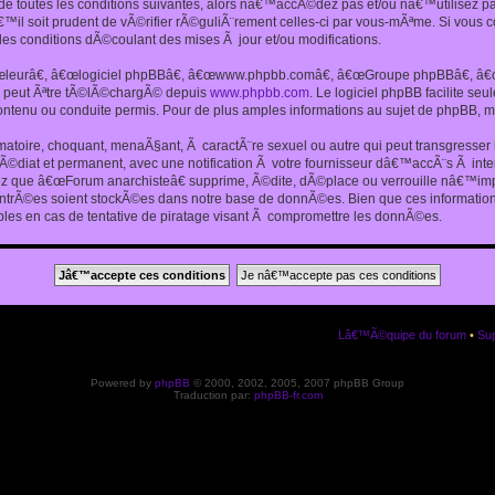
 toutes les conditions suivantes, alors nâ€™accÃ©dez pas et/ou nâ€™utilisez p
€™il soit prudent de vÃ©rifier rÃ©guliÃ¨rement celles-ci par vous-mÃªme. Si vou
s conditions dÃ©coulant des mises Ã jour et/ou modifications.
€œleurâ€, â€œlogiciel phpBBâ€, â€œwww.phpbb.comâ€, â€œGroupe phpBBâ€, â€œE
ui peut Ãªtre tÃ©lÃ©chargÃ© depuis
www.phpbb.com
. Le logiciel phpBB facilite s
enu ou conduite permis. Pour de plus amples informations au sujet de phpBB, me
amatoire, choquant, menaÃ§ant, Ã caractÃ¨re sexuel ou autre qui peut transgresse
mÃ©diat et permanent, avec une notification Ã votre fournisseur dâ€™accÃ¨s Ã in
ez que â€œForum anarchisteâ€ supprime, Ã©dite, dÃ©place ou verrouille nâ€™impo
entrÃ©es soient stockÃ©es dans notre base de donnÃ©es. Bien que ces informations
es en cas de tentative de piratage visant Ã compromettre les donnÃ©es.
Lâ€™Ã©quipe du forum
•
Sup
Powered by
phpBB
© 2000, 2002, 2005, 2007 phpBB Group
Traduction par:
phpBB-fr.com