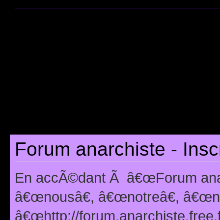
Forum anarchiste - Insc
En accÃ©dant Ã â€œForum anarc
â€œnousâ€, â€œnotreâ€, â€œno
â€œhttp://forum.anarchiste.free