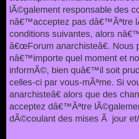
lÃ©galement responsable des con
nâ€™acceptez pas dâ€™Ãªtre lÃ
conditions suivantes, alors nâ
â€œForum anarchisteâ€. Nous p
nâ€™importe quel moment et nou
informÃ©, bien quâ€™il soit pru
celles-ci par vous-mÃªme. Si v
anarchisteâ€ alors que des ch
acceptez dâ€™Ãªtre lÃ©galemen
dÃ©coulant des mises Ã jour et/