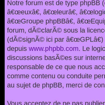
Notre forum est de type phpBB (
â€œeuxâ€, â€œleurâ€, â€œlog
â€œGroupe phpBBâ€, â€œEquipes
forum, dÃ©clarÃ© sous la licen
(dÃ©signÃ© ici par â€œGPLâ€) 
depuis
www.phpbb.com
. Le logi
discussions basÃ©es sur intern
responsable de ce que nous ac
comme contenu ou conduite perm
au sujet de phpBB, merci de con
Vous acceptez de ne pas publier