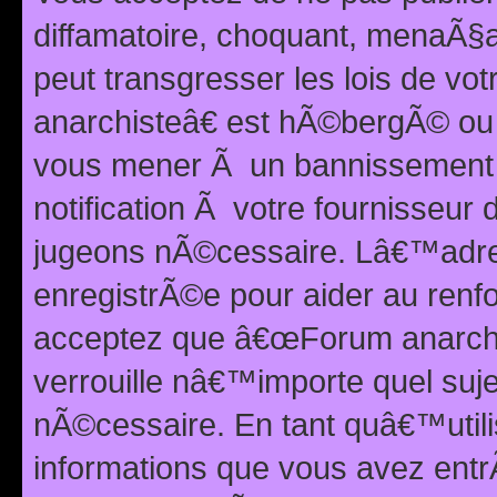
diffamatoire, choquant, menaÃ§a
peut transgresser les lois de v
anarchisteâ€ est hÃ©bergÃ© ou le
vous mener Ã un bannissement 
notification Ã votre fournisseur
jugeons nÃ©cessaire. Lâ€™adre
enregistrÃ©e pour aider au renf
acceptez que â€œForum anarchi
verrouille nâ€™importe quel suj
nÃ©cessaire. En tant quâ€™utili
informations que vous avez ent