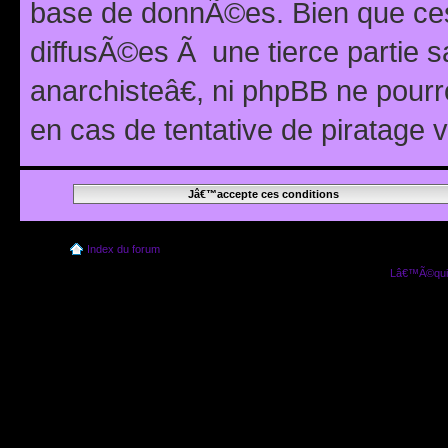
base de donnÃ©es. Bien que ces
diffusÃ©es Ã une tierce partie
anarchisteâ€, ni phpBB ne pour
en cas de tentative de piratage
Index du forum
Lâ€™Ã©quip