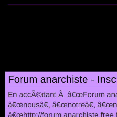
Forum anarchiste - Insc
En accÃ©dant Ã â€œForum anarc
â€œnousâ€, â€œnotreâ€, â€œno
â€œhttp://forum.anarchiste.free