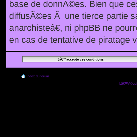
base de donnÃ©es. Bien que ces
diffusÃ©es Ã une tierce partie
anarchisteâ€, ni phpBB ne pour
en cas de tentative de piratage
Index du forum
Lâ€™Ã©quip