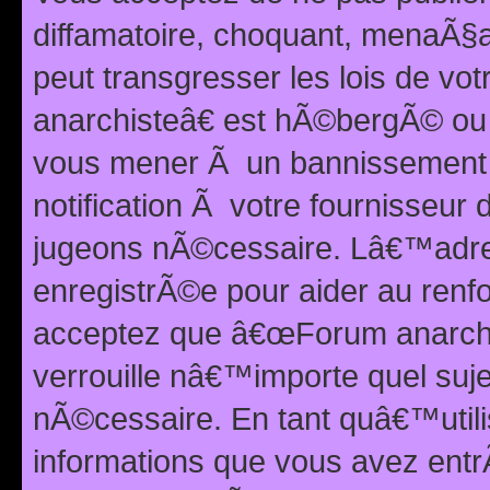
diffamatoire, choquant, menaÃ§a
peut transgresser les lois de v
anarchisteâ€ est hÃ©bergÃ© ou le
vous mener Ã un bannissement 
notification Ã votre fournisseur
jugeons nÃ©cessaire. Lâ€™adre
enregistrÃ©e pour aider au renf
acceptez que â€œForum anarchi
verrouille nâ€™importe quel suj
nÃ©cessaire. En tant quâ€™utili
informations que vous avez ent