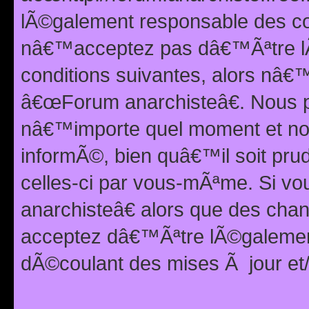
lÃ©galement responsable des con
nâ€™acceptez pas dâ€™Ãªtre lÃ
conditions suivantes, alors nâ
â€œForum anarchisteâ€. Nous p
nâ€™importe quel moment et nou
informÃ©, bien quâ€™il soit pru
celles-ci par vous-mÃªme. Si v
anarchisteâ€ alors que des ch
acceptez dâ€™Ãªtre lÃ©galemen
dÃ©coulant des mises Ã jour et/