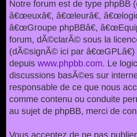
Notre forum est de type phpBB (
â€œeuxâ€, â€œleurâ€, â€œlog
â€œGroupe phpBBâ€, â€œEquipes
forum, dÃ©clarÃ© sous la licen
(dÃ©signÃ© ici par â€œGPLâ€) 
depuis
www.phpbb.com
. Le logi
discussions basÃ©es sur intern
responsable de ce que nous ac
comme contenu ou conduite perm
au sujet de phpBB, merci de con
Vous acceptez de ne pas publier