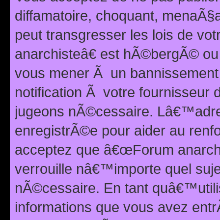
diffamatoire, choquant, menaÃ§a
peut transgresser les lois de v
anarchisteâ€ est hÃ©bergÃ© ou le
vous mener Ã un bannissement 
notification Ã votre fournisseur
jugeons nÃ©cessaire. Lâ€™adre
enregistrÃ©e pour aider au renf
acceptez que â€œForum anarchi
verrouille nâ€™importe quel suj
nÃ©cessaire. En tant quâ€™utili
informations que vous avez ent