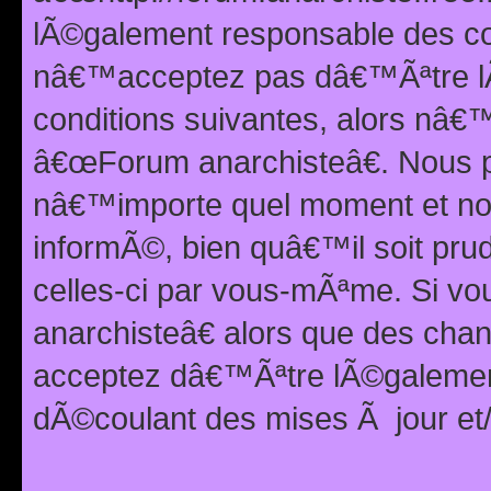
lÃ©galement responsable des con
nâ€™acceptez pas dâ€™Ãªtre lÃ
conditions suivantes, alors nâ
â€œForum anarchisteâ€. Nous p
nâ€™importe quel moment et nou
informÃ©, bien quâ€™il soit pru
celles-ci par vous-mÃªme. Si v
anarchisteâ€ alors que des ch
acceptez dâ€™Ãªtre lÃ©galemen
dÃ©coulant des mises Ã jour et/