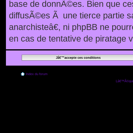
base de donnÃ©es. Bien que ces
diffusÃ©es Ã une tierce partie
anarchisteâ€, ni phpBB ne pour
en cas de tentative de piratage
Index du forum
Lâ€™Ã©quip