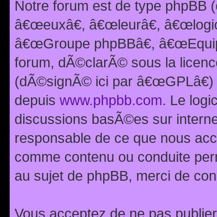
Notre forum est de type phpBB (
â€œeuxâ€, â€œleurâ€, â€œlog
â€œGroupe phpBBâ€, â€œEquipes
forum, dÃ©clarÃ© sous la licen
(dÃ©signÃ© ici par â€œGPLâ€) 
depuis
www.phpbb.com
. Le logi
discussions basÃ©es sur intern
responsable de ce que nous ac
comme contenu ou conduite perm
au sujet de phpBB, merci de con
Vous acceptez de ne pas publier