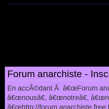
Forum anarchiste - Insc
En accÃ©dant Ã â€œForum anarc
â€œnousâ€, â€œnotreâ€, â€œno
â€œhttp://forum.anarchiste.free