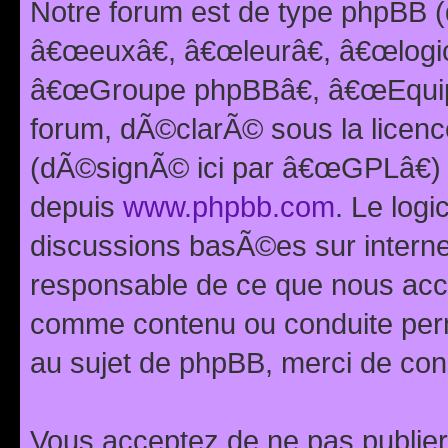
Notre forum est de type phpBB (
â€œeuxâ€, â€œleurâ€, â€œlog
â€œGroupe phpBBâ€, â€œEquipes
forum, dÃ©clarÃ© sous la licen
(dÃ©signÃ© ici par â€œGPLâ€) 
depuis
www.phpbb.com
. Le logi
discussions basÃ©es sur intern
responsable de ce que nous ac
comme contenu ou conduite perm
au sujet de phpBB, merci de con
Vous acceptez de ne pas publier