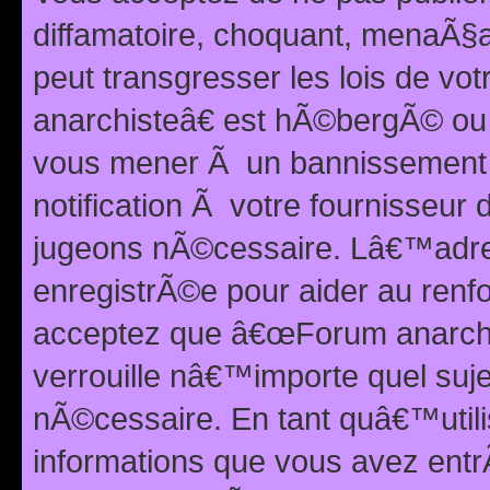
diffamatoire, choquant, menaÃ§a
peut transgresser les lois de v
anarchisteâ€ est hÃ©bergÃ© ou le
vous mener Ã un bannissement 
notification Ã votre fournisseur
jugeons nÃ©cessaire. Lâ€™adre
enregistrÃ©e pour aider au renf
acceptez que â€œForum anarchi
verrouille nâ€™importe quel suj
nÃ©cessaire. En tant quâ€™utili
informations que vous avez ent