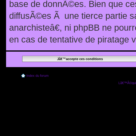
base de donnÃ©es. Bien que ces
diffusÃ©es Ã une tierce partie
anarchisteâ€, ni phpBB ne pour
en cas de tentative de piratage
Index du forum
Lâ€™Ã©quip