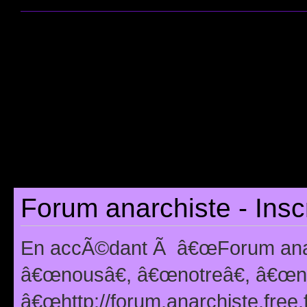
Forum anarchiste - Insc
En accÃ©dant Ã â€œForum anarc
â€œnousâ€, â€œnotreâ€, â€œno
â€œhttp://forum.anarchiste.free