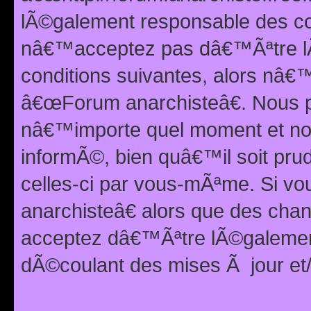
lÃ©galement responsable des con
nâ€™acceptez pas dâ€™Ãªtre lÃ
conditions suivantes, alors nâ
â€œForum anarchisteâ€. Nous p
nâ€™importe quel moment et nou
informÃ©, bien quâ€™il soit pru
celles-ci par vous-mÃªme. Si v
anarchisteâ€ alors que des ch
acceptez dâ€™Ãªtre lÃ©galemen
dÃ©coulant des mises Ã jour et/