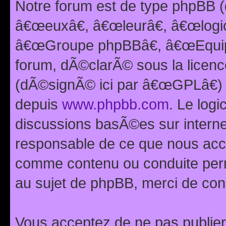
Notre forum est de type phpBB (
â€œeuxâ€, â€œleurâ€, â€œlog
â€œGroupe phpBBâ€, â€œEquipes
forum, dÃ©clarÃ© sous la licen
(dÃ©signÃ© ici par â€œGPLâ€) 
depuis
www.phpbb.com
. Le logi
discussions basÃ©es sur intern
responsable de ce que nous ac
comme contenu ou conduite perm
au sujet de phpBB, merci de con
Vous acceptez de ne pas publier