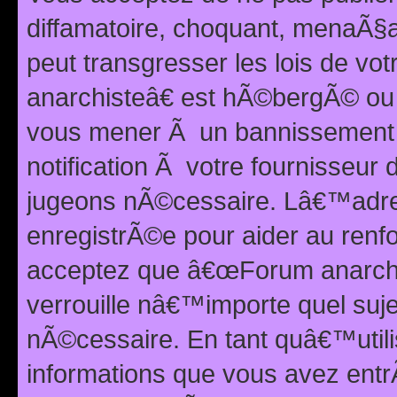
diffamatoire, choquant, menaÃ§a
peut transgresser les lois de v
anarchisteâ€ est hÃ©bergÃ© ou le
vous mener Ã un bannissement 
notification Ã votre fournisseur
jugeons nÃ©cessaire. Lâ€™adre
enregistrÃ©e pour aider au renf
acceptez que â€œForum anarchi
verrouille nâ€™importe quel suj
nÃ©cessaire. En tant quâ€™utili
informations que vous avez ent