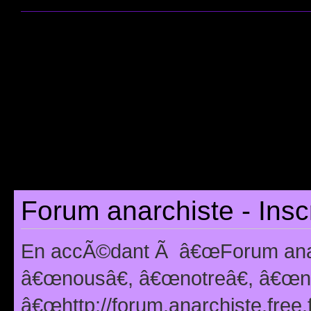
Forum anarchiste - Insc
En accÃ©dant Ã â€œForum anarc
â€œnousâ€, â€œnotreâ€, â€œno
â€œhttp://forum.anarchiste.free