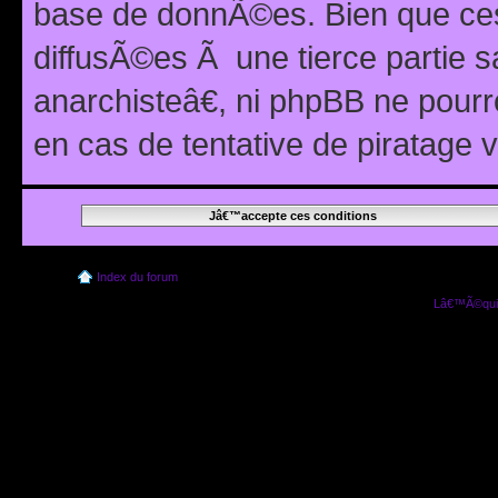
base de donnÃ©es. Bien que ces
diffusÃ©es Ã une tierce partie
anarchisteâ€, ni phpBB ne pour
en cas de tentative de piratage
Index du forum
Lâ€™Ã©quip