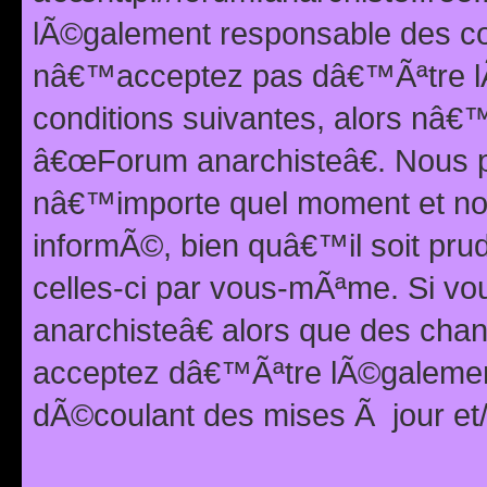
lÃ©galement responsable des con
nâ€™acceptez pas dâ€™Ãªtre lÃ
conditions suivantes, alors nâ
â€œForum anarchisteâ€. Nous p
nâ€™importe quel moment et nou
informÃ©, bien quâ€™il soit pru
celles-ci par vous-mÃªme. Si v
anarchisteâ€ alors que des ch
acceptez dâ€™Ãªtre lÃ©galemen
dÃ©coulant des mises Ã jour et/