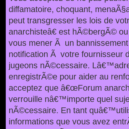
diffamatoire, choquant, menaÃ§a
peut transgresser les lois de v
anarchisteâ€ est hÃ©bergÃ© ou le
vous mener Ã un bannissement 
notification Ã votre fournisseur
jugeons nÃ©cessaire. Lâ€™adre
enregistrÃ©e pour aider au renf
acceptez que â€œForum anarchi
verrouille nâ€™importe quel suj
nÃ©cessaire. En tant quâ€™utili
informations que vous avez ent