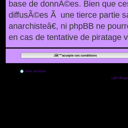
base de donnÃ©es. Bien que ces
diffusÃ©es Ã une tierce partie
anarchisteâ€, ni phpBB ne pour
en cas de tentative de piratage
Index du forum
Lâ€™Ã©quip