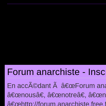
Forum anarchiste - Insc
En accÃ©dant Ã â€œForum anarc
â€œnousâ€, â€œnotreâ€, â€œno
â€œhttp://forum.anarchiste.free