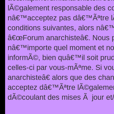
lÃ©galement responsable des con
nâ€™acceptez pas dâ€™Ãªtre lÃ
conditions suivantes, alors nâ
â€œForum anarchisteâ€. Nous p
nâ€™importe quel moment et nou
informÃ©, bien quâ€™il soit pru
celles-ci par vous-mÃªme. Si v
anarchisteâ€ alors que des ch
acceptez dâ€™Ãªtre lÃ©galemen
dÃ©coulant des mises Ã jour et/