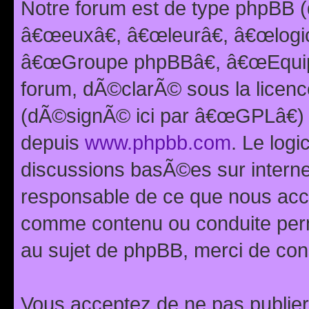
Notre forum est de type phpBB (
â€œeuxâ€, â€œleurâ€, â€œlog
â€œGroupe phpBBâ€, â€œEquipes
forum, dÃ©clarÃ© sous la licen
(dÃ©signÃ© ici par â€œGPLâ€) 
depuis
www.phpbb.com
. Le logi
discussions basÃ©es sur intern
responsable de ce que nous ac
comme contenu ou conduite perm
au sujet de phpBB, merci de con
Vous acceptez de ne pas publier