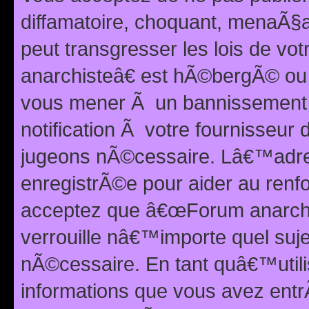
diffamatoire, choquant, menaÃ§a
peut transgresser les lois de v
anarchisteâ€ est hÃ©bergÃ© ou le
vous mener Ã un bannissement 
notification Ã votre fournisseur
jugeons nÃ©cessaire. Lâ€™adre
enregistrÃ©e pour aider au renf
acceptez que â€œForum anarchi
verrouille nâ€™importe quel suj
nÃ©cessaire. En tant quâ€™utili
informations que vous avez ent