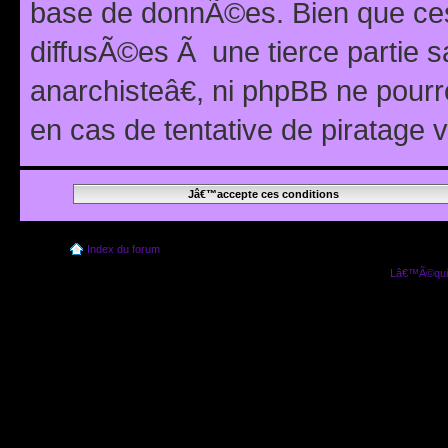
base de donnÃ©es. Bien que ces
diffusÃ©es Ã une tierce partie
anarchisteâ€, ni phpBB ne pour
en cas de tentative de piratage
Index du forum
Lâ€™Ã©quip