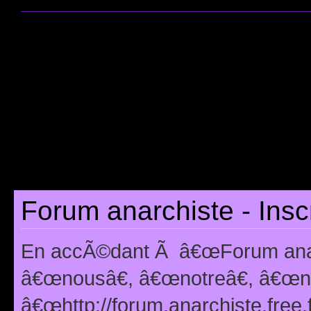
Forum anarchiste - Insc
En accÃ©dant Ã â€œForum anarc
â€œnousâ€, â€œnotreâ€, â€œno
â€œhttp://forum.anarchiste.free