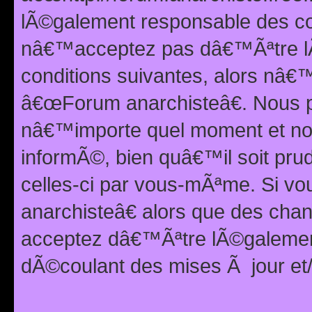
lÃ©galement responsable des con
nâ€™acceptez pas dâ€™Ãªtre lÃ
conditions suivantes, alors nâ
â€œForum anarchisteâ€. Nous p
nâ€™importe quel moment et nou
informÃ©, bien quâ€™il soit pru
celles-ci par vous-mÃªme. Si v
anarchisteâ€ alors que des ch
acceptez dâ€™Ãªtre lÃ©galemen
dÃ©coulant des mises Ã jour et/