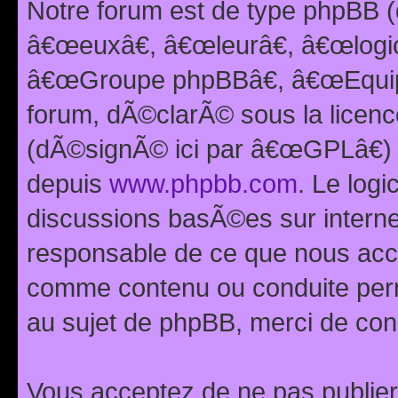
Notre forum est de type phpBB (
â€œeuxâ€, â€œleurâ€, â€œlog
â€œGroupe phpBBâ€, â€œEquipes
forum, dÃ©clarÃ© sous la licen
(dÃ©signÃ© ici par â€œGPLâ€) 
depuis
www.phpbb.com
. Le logi
discussions basÃ©es sur intern
responsable de ce que nous ac
comme contenu ou conduite perm
au sujet de phpBB, merci de con
Vous acceptez de ne pas publier