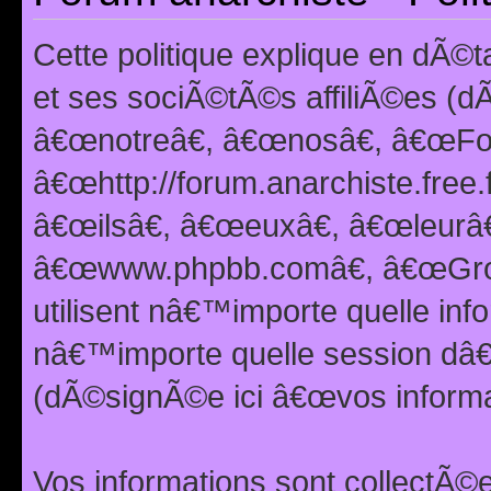
Cette politique explique en dÃ
et ses sociÃ©tÃ©s affiliÃ©es (d
â€œnotreâ€, â€œnosâ€, â€œFor
â€œhttp://forum.anarchiste.free.
â€œilsâ€, â€œeuxâ€, â€œleurâ€
â€œwww.phpbb.comâ€, â€œGro
utilisent nâ€™importe quelle inf
nâ€™importe quelle session dâ€™
(dÃ©signÃ©e ici â€œvos informat
Vos informations sont collectÃ