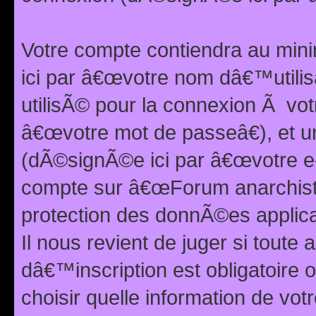
Votre compte contiendra au min
ici par â€œvotre nom dâ€™utilis
utilisÃ© pour la connexion Ã vo
â€œvotre mot de passeâ€), et u
(dÃ©signÃ©e ici par â€œvotre e-m
compte sur â€œForum anarchiste
protection des donnÃ©es applic
Il nous revient de juger si toute 
dâ€™inscription est obligatoire
choisir quelle information de vo