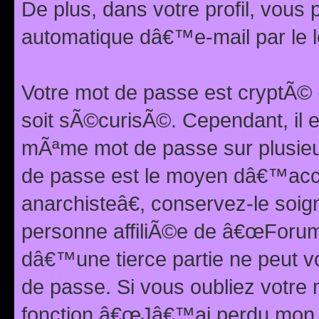
De plus, dans votre profil, vou
automatique dâ€™e-mail par le l
Votre mot de passe est cryptÃ©
soit sÃ©curisÃ©. Cependant, il 
mÃªme mot de passe sur plusieurs
de passe est le moyen dâ€™ac
anarchisteâ€, conservez-le soi
personne affiliÃ©e de â€œForum
dâ€™une tierce partie ne peut 
de passe. Si vous oubliez votre 
fonction â€œJâ€™ai perdu mon mo