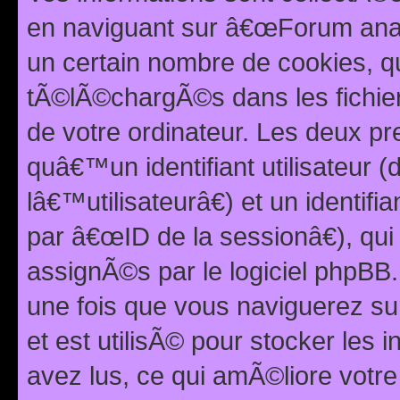
en naviguant sur â€œForum anarc
un certain nombre de cookies, qui
tÃ©lÃ©chargÃ©s dans les fichier
de votre ordinateur. Les deux p
quâ€™un identifiant utilisateur
lâ€™utilisateurâ€) et un identif
par â€œID de la sessionâ€), qu
assignÃ©s par le logiciel phpBB
une fois que vous naviguerez su
et est utilisÃ© pour stocker les 
avez lus, ce qui amÃ©liore votre 