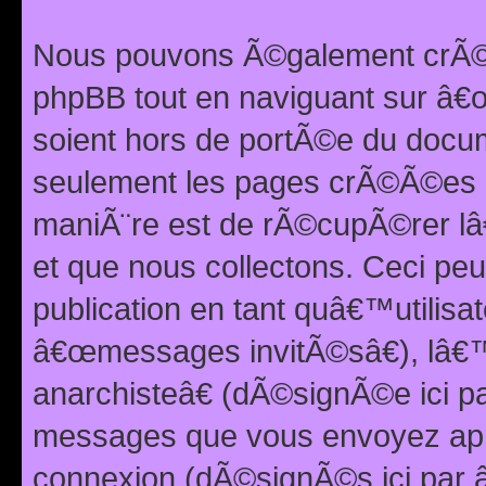
Nous pouvons Ã©galement crÃ©er
phpBB tout en naviguant sur â€œ
soient hors de portÃ©e du docum
seulement les pages crÃ©Ã©es p
maniÃ¨re est de rÃ©cupÃ©rer l
et que nous collectons. Ceci peu
publication en tant quâ€™utilisa
â€œmessages invitÃ©sâ€), lâ€
anarchisteâ€ (dÃ©signÃ©e ici p
messages que vous envoyez apr
connexion (dÃ©signÃ©s ici par