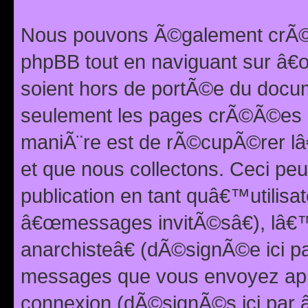
Nous pouvons Ã©galement crÃ©er
phpBB tout en naviguant sur â€œ
soient hors de portÃ©e du docum
seulement les pages crÃ©Ã©es p
maniÃ¨re est de rÃ©cupÃ©rer l
et que nous collectons. Ceci peu
publication en tant quâ€™utilisa
â€œmessages invitÃ©sâ€), lâ€
anarchisteâ€ (dÃ©signÃ©e ici p
messages que vous envoyez apr
connexion (dÃ©signÃ©s ici par