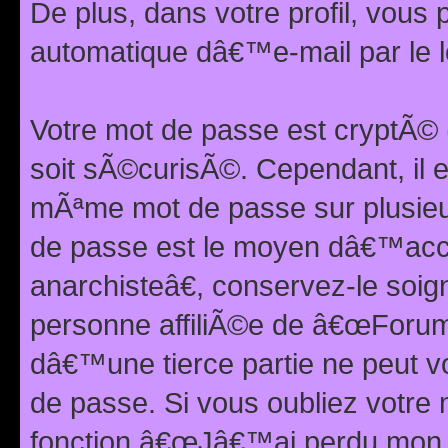
De plus, dans votre profil, vou
automatique dâ€™e-mail par le l
Votre mot de passe est cryptÃ©
soit sÃ©curisÃ©. Cependant, il 
mÃªme mot de passe sur plusieurs
de passe est le moyen dâ€™ac
anarchisteâ€, conservez-le soi
personne affiliÃ©e de â€œForum
dâ€™une tierce partie ne peut 
de passe. Si vous oubliez votre 
fonction â€œJâ€™ai perdu mon mo