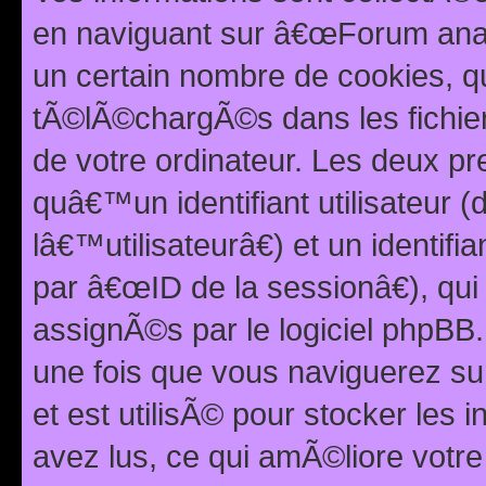
en naviguant sur â€œForum anarc
un certain nombre de cookies, qui
tÃ©lÃ©chargÃ©s dans les fichier
de votre ordinateur. Les deux p
quâ€™un identifiant utilisateur
lâ€™utilisateurâ€) et un identif
par â€œID de la sessionâ€), qu
assignÃ©s par le logiciel phpBB
une fois que vous naviguerez su
et est utilisÃ© pour stocker les 
avez lus, ce qui amÃ©liore votre 