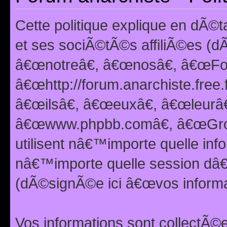
Cette politique explique en dÃ
et ses sociÃ©tÃ©s affiliÃ©es (d
â€œnotreâ€, â€œnosâ€, â€œFor
â€œhttp://forum.anarchiste.free.
â€œilsâ€, â€œeuxâ€, â€œleurâ€
â€œwww.phpbb.comâ€, â€œGro
utilisent nâ€™importe quelle inf
nâ€™importe quelle session dâ€™
(dÃ©signÃ©e ici â€œvos informat
Vos informations sont collectÃ