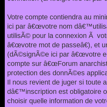
Votre compte contiendra au min
ici par â€œvotre nom dâ€™utilis
utilisÃ© pour la connexion Ã vo
â€œvotre mot de passeâ€), et u
(dÃ©signÃ©e ici par â€œvotre e-m
compte sur â€œForum anarchiste
protection des donnÃ©es applic
Il nous revient de juger si toute 
dâ€™inscription est obligatoire
choisir quelle information de vo