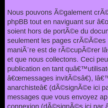
Nous pouvons Ã©galement crÃ©er
phpBB tout en naviguant sur â€œ
soient hors de portÃ©e du docum
seulement les pages crÃ©Ã©es p
maniÃ¨re est de rÃ©cupÃ©rer l
et que nous collectons. Ceci peu
publication en tant quâ€™utilisa
â€œmessages invitÃ©sâ€), lâ€
anarchisteâ€ (dÃ©signÃ©e ici p
messages que vous envoyez apr
connexion (dÃ©signÃ©s ici par