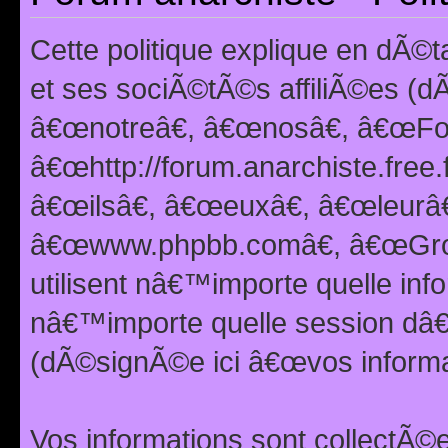
Cette politique explique en dÃ
et ses sociÃ©tÃ©s affiliÃ©es (d
â€œnotreâ€, â€œnosâ€, â€œFor
â€œhttp://forum.anarchiste.free.
â€œilsâ€, â€œeuxâ€, â€œleurâ€
â€œwww.phpbb.comâ€, â€œGro
utilisent nâ€™importe quelle inf
nâ€™importe quelle session dâ€™
(dÃ©signÃ©e ici â€œvos informat
Vos informations sont collectÃ