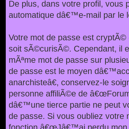
De plus, dans votre profil, vou
automatique dâ€™e-mail par le l
Votre mot de passe est cryptÃ©
soit sÃ©curisÃ©. Cependant, il 
mÃªme mot de passe sur plusieurs
de passe est le moyen dâ€™ac
anarchisteâ€, conservez-le soi
personne affiliÃ©e de â€œForum
dâ€™une tierce partie ne peut 
de passe. Si vous oubliez votre 
fonction â€œJâ€™ai perdu mon mo