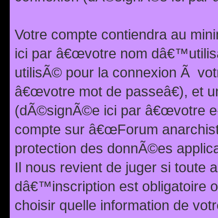
Votre compte contiendra au min
ici par â€œvotre nom dâ€™utilis
utilisÃ© pour la connexion Ã vo
â€œvotre mot de passeâ€), et u
(dÃ©signÃ©e ici par â€œvotre e-m
compte sur â€œForum anarchiste
protection des donnÃ©es applic
Il nous revient de juger si toute 
dâ€™inscription est obligatoire
choisir quelle information de vo