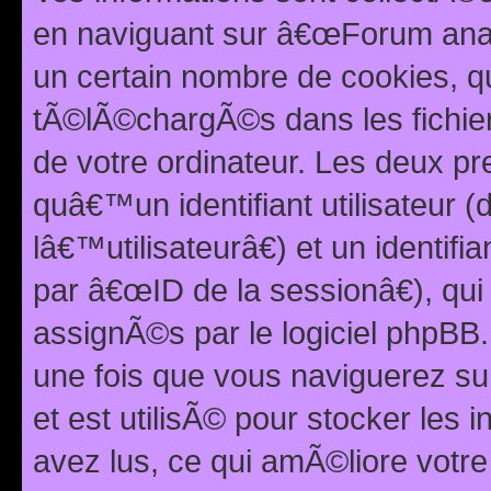
en naviguant sur â€œForum anarc
un certain nombre de cookies, qui
tÃ©lÃ©chargÃ©s dans les fichier
de votre ordinateur. Les deux p
quâ€™un identifiant utilisateur
lâ€™utilisateurâ€) et un identif
par â€œID de la sessionâ€), qu
assignÃ©s par le logiciel phpBB
une fois que vous naviguerez su
et est utilisÃ© pour stocker les 
avez lus, ce qui amÃ©liore votre 