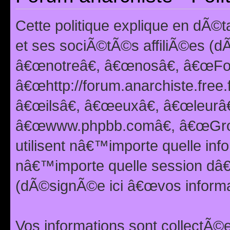
Cette politique explique en dÃ
et ses sociÃ©tÃ©s affiliÃ©es (d
â€œnotreâ€, â€œnosâ€, â€œFor
â€œhttp://forum.anarchiste.free.
â€œilsâ€, â€œeuxâ€, â€œleurâ€
â€œwww.phpbb.comâ€, â€œGro
utilisent nâ€™importe quelle inf
nâ€™importe quelle session dâ€™
(dÃ©signÃ©e ici â€œvos informat
Vos informations sont collectÃ