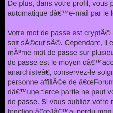
De plus, dans votre profil, vou
automatique dâ€™e-mail par le l
Votre mot de passe est cryptÃ©
soit sÃ©curisÃ©. Cependant, il 
mÃªme mot de passe sur plusieurs
de passe est le moyen dâ€™ac
anarchisteâ€, conservez-le soi
personne affiliÃ©e de â€œForum
dâ€™une tierce partie ne peut 
de passe. Si vous oubliez votre 
fonction â€œJâ€™ai perdu mon mo