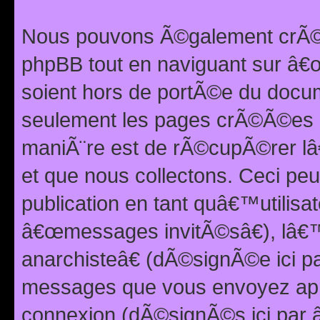
Nous pouvons Ã©galement crÃ©er
phpBB tout en naviguant sur â€œ
soient hors de portÃ©e du docum
seulement les pages crÃ©Ã©es p
maniÃ¨re est de rÃ©cupÃ©rer l
et que nous collectons. Ceci peu
publication en tant quâ€™utilisa
â€œmessages invitÃ©sâ€), lâ€
anarchisteâ€ (dÃ©signÃ©e ici p
messages que vous envoyez apr
connexion (dÃ©signÃ©s ici par