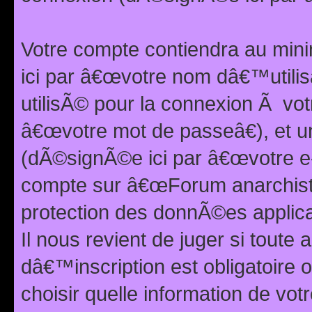
Votre compte contiendra au min
ici par â€œvotre nom dâ€™utilis
utilisÃ© pour la connexion Ã vo
â€œvotre mot de passeâ€), et u
(dÃ©signÃ©e ici par â€œvotre e-m
compte sur â€œForum anarchiste
protection des donnÃ©es applic
Il nous revient de juger si toute 
dâ€™inscription est obligatoire
choisir quelle information de vo