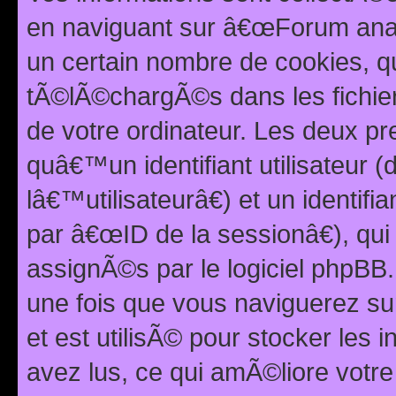
en naviguant sur â€œForum anarc
un certain nombre de cookies, qui
tÃ©lÃ©chargÃ©s dans les fichier
de votre ordinateur. Les deux p
quâ€™un identifiant utilisateur
lâ€™utilisateurâ€) et un identif
par â€œID de la sessionâ€), qu
assignÃ©s par le logiciel phpBB
une fois que vous naviguerez su
et est utilisÃ© pour stocker les 
avez lus, ce qui amÃ©liore votre 