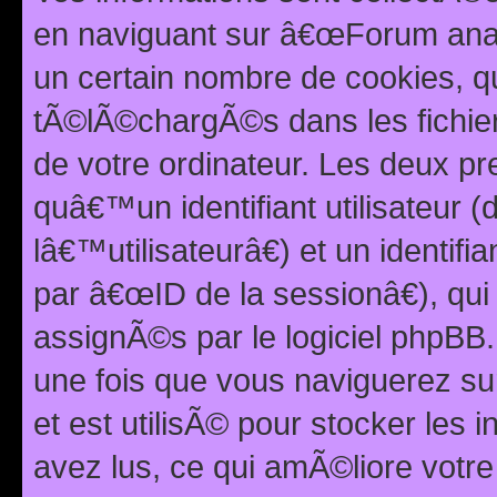
en naviguant sur â€œForum anarc
un certain nombre de cookies, qui
tÃ©lÃ©chargÃ©s dans les fichier
de votre ordinateur. Les deux p
quâ€™un identifiant utilisateur
lâ€™utilisateurâ€) et un identif
par â€œID de la sessionâ€), qu
assignÃ©s par le logiciel phpBB
une fois que vous naviguerez su
et est utilisÃ© pour stocker les 
avez lus, ce qui amÃ©liore votre 