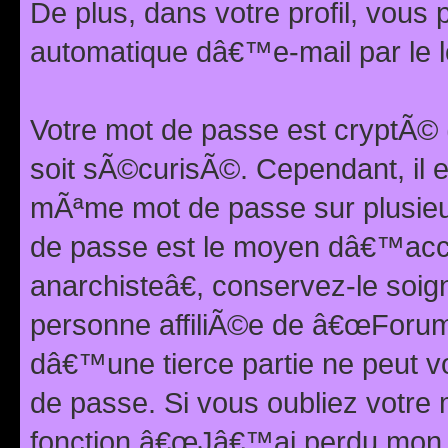
De plus, dans votre profil, vou
automatique dâ€™e-mail par le l
Votre mot de passe est cryptÃ©
soit sÃ©curisÃ©. Cependant, il 
mÃªme mot de passe sur plusieurs
de passe est le moyen dâ€™ac
anarchisteâ€, conservez-le soi
personne affiliÃ©e de â€œForum
dâ€™une tierce partie ne peut 
de passe. Si vous oubliez votre 
fonction â€œJâ€™ai perdu mon mo