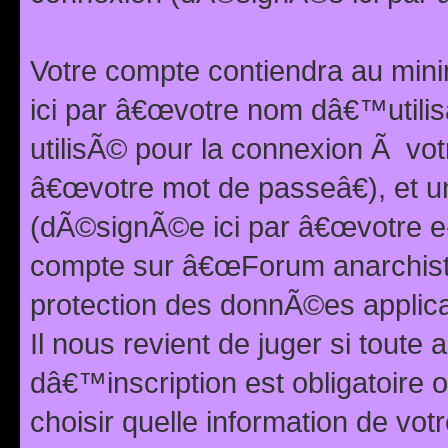
Votre compte contiendra au min
ici par â€œvotre nom dâ€™utilis
utilisÃ© pour la connexion Ã vo
â€œvotre mot de passeâ€), et u
(dÃ©signÃ©e ici par â€œvotre e-m
compte sur â€œForum anarchiste
protection des donnÃ©es applic
Il nous revient de juger si toute 
dâ€™inscription est obligatoire
choisir quelle information de vo