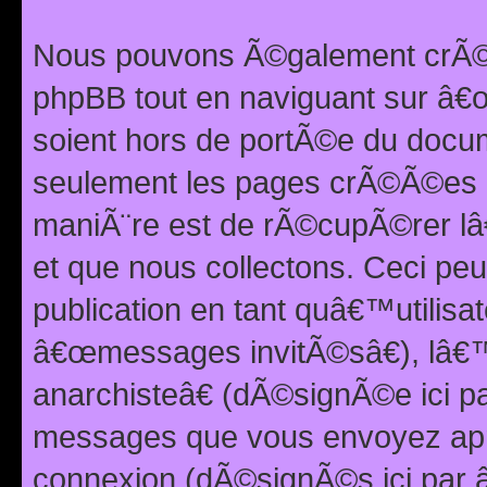
Nous pouvons Ã©galement crÃ©er
phpBB tout en naviguant sur â€œ
soient hors de portÃ©e du docum
seulement les pages crÃ©Ã©es p
maniÃ¨re est de rÃ©cupÃ©rer l
et que nous collectons. Ceci peu
publication en tant quâ€™utilisa
â€œmessages invitÃ©sâ€), lâ€
anarchisteâ€ (dÃ©signÃ©e ici p
messages que vous envoyez apr
connexion (dÃ©signÃ©s ici par