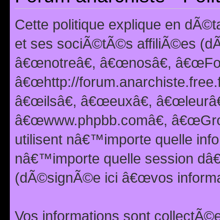
Cette politique explique en dÃ
et ses sociÃ©tÃ©s affiliÃ©es (d
â€œnotreâ€, â€œnosâ€, â€œFor
â€œhttp://forum.anarchiste.free.
â€œilsâ€, â€œeuxâ€, â€œleurâ€
â€œwww.phpbb.comâ€, â€œGro
utilisent nâ€™importe quelle inf
nâ€™importe quelle session dâ€™
(dÃ©signÃ©e ici â€œvos informat
Vos informations sont collectÃ