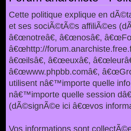
Cette politique explique en dÃ
et ses sociÃ©tÃ©s affiliÃ©es (d
â€œnotreâ€, â€œnosâ€, â€œFor
â€œhttp://forum.anarchiste.free.
â€œilsâ€, â€œeuxâ€, â€œleurâ€
â€œwww.phpbb.comâ€, â€œGro
utilisent nâ€™importe quelle inf
nâ€™importe quelle session dâ€™
(dÃ©signÃ©e ici â€œvos informat
Vos informations sont collectÃ