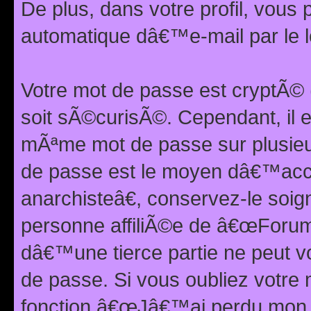
De plus, dans votre profil, vou
automatique dâ€™e-mail par le l
Votre mot de passe est cryptÃ©
soit sÃ©curisÃ©. Cependant, il 
mÃªme mot de passe sur plusieurs
de passe est le moyen dâ€™ac
anarchisteâ€, conservez-le soi
personne affiliÃ©e de â€œForum
dâ€™une tierce partie ne peut 
de passe. Si vous oubliez votre 
fonction â€œJâ€™ai perdu mon mo