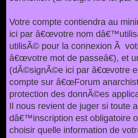
Votre compte contiendra au min
ici par â€œvotre nom dâ€™utilis
utilisÃ© pour la connexion Ã vo
â€œvotre mot de passeâ€), et u
(dÃ©signÃ©e ici par â€œvotre e-m
compte sur â€œForum anarchiste
protection des donnÃ©es applic
Il nous revient de juger si toute 
dâ€™inscription est obligatoire
choisir quelle information de vo