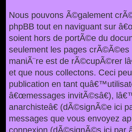
Nous pouvons Ã©galement crÃ©er
phpBB tout en naviguant sur â€œ
soient hors de portÃ©e du docum
seulement les pages crÃ©Ã©es p
maniÃ¨re est de rÃ©cupÃ©rer l
et que nous collectons. Ceci peu
publication en tant quâ€™utilisa
â€œmessages invitÃ©sâ€), lâ€
anarchisteâ€ (dÃ©signÃ©e ici p
messages que vous envoyez apr
connexion (dÃ©signÃ©s ici par