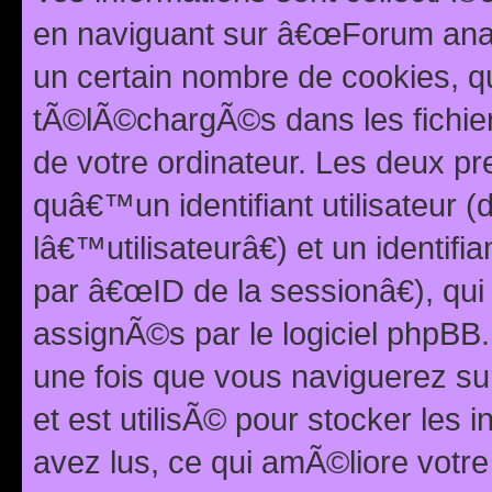
en naviguant sur â€œForum anarc
un certain nombre de cookies, qui
tÃ©lÃ©chargÃ©s dans les fichier
de votre ordinateur. Les deux p
quâ€™un identifiant utilisateur
lâ€™utilisateurâ€) et un identif
par â€œID de la sessionâ€), qu
assignÃ©s par le logiciel phpBB
une fois que vous naviguerez su
et est utilisÃ© pour stocker les 
avez lus, ce qui amÃ©liore votre 