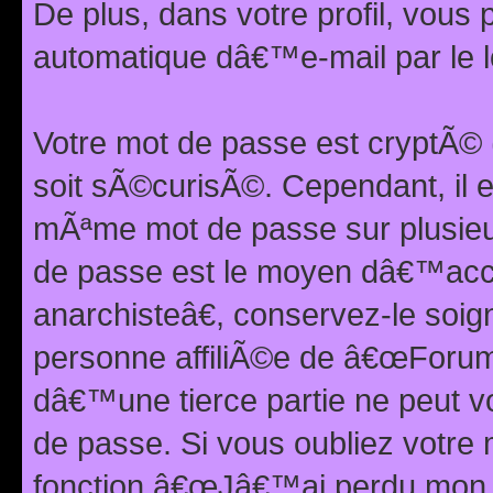
De plus, dans votre profil, vou
automatique dâ€™e-mail par le l
Votre mot de passe est cryptÃ©
soit sÃ©curisÃ©. Cependant, il 
mÃªme mot de passe sur plusieurs
de passe est le moyen dâ€™ac
anarchisteâ€, conservez-le soi
personne affiliÃ©e de â€œForum
dâ€™une tierce partie ne peut 
de passe. Si vous oubliez votre 
fonction â€œJâ€™ai perdu mon mo