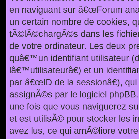
en naviguant sur â€œForum anarc
un certain nombre de cookies, qui
tÃ©lÃ©chargÃ©s dans les fichier
de votre ordinateur. Les deux p
quâ€™un identifiant utilisateur
lâ€™utilisateurâ€) et un identif
par â€œID de la sessionâ€), qu
assignÃ©s par le logiciel phpBB
une fois que vous naviguerez su
et est utilisÃ© pour stocker les 
avez lus, ce qui amÃ©liore votre 