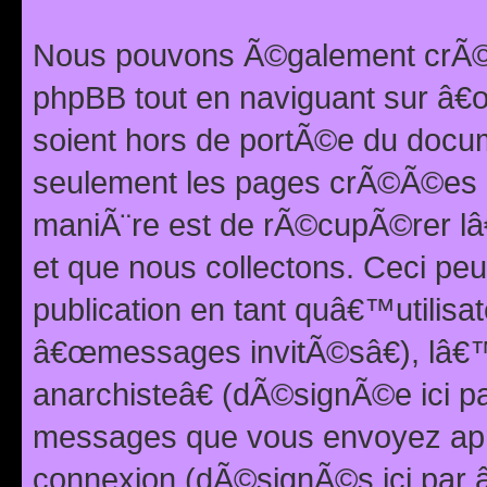
Nous pouvons Ã©galement crÃ©er
phpBB tout en naviguant sur â€œ
soient hors de portÃ©e du docum
seulement les pages crÃ©Ã©es p
maniÃ¨re est de rÃ©cupÃ©rer l
et que nous collectons. Ceci peu
publication en tant quâ€™utilisa
â€œmessages invitÃ©sâ€), lâ€
anarchisteâ€ (dÃ©signÃ©e ici p
messages que vous envoyez apr
connexion (dÃ©signÃ©s ici par