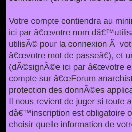
Votre compte contiendra au min
ici par â€œvotre nom dâ€™utilis
utilisÃ© pour la connexion Ã vo
â€œvotre mot de passeâ€), et u
(dÃ©signÃ©e ici par â€œvotre e-m
compte sur â€œForum anarchiste
protection des donnÃ©es applic
Il nous revient de juger si toute 
dâ€™inscription est obligatoire
choisir quelle information de vo