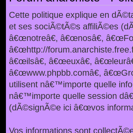
Cette politique explique en dÃ
et ses sociÃ©tÃ©s affiliÃ©es (d
â€œnotreâ€, â€œnosâ€, â€œFor
â€œhttp://forum.anarchiste.free.
â€œilsâ€, â€œeuxâ€, â€œleurâ€
â€œwww.phpbb.comâ€, â€œGro
utilisent nâ€™importe quelle inf
nâ€™importe quelle session dâ€™
(dÃ©signÃ©e ici â€œvos informat
Vos informations sont collectÃ