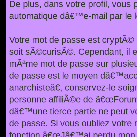
De plus, dans votre profil, vou
automatique dâ€™e-mail par le l
Votre mot de passe est cryptÃ©
soit sÃ©curisÃ©. Cependant, il 
mÃªme mot de passe sur plusieurs
de passe est le moyen dâ€™ac
anarchisteâ€, conservez-le soi
personne affiliÃ©e de â€œForum
dâ€™une tierce partie ne peut 
de passe. Si vous oubliez votre 
fonction â€œJâ€™ai perdu mon mo