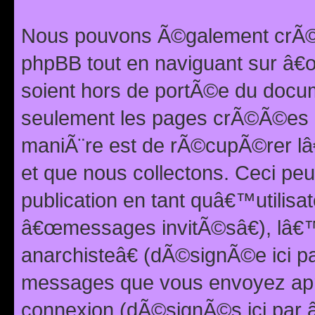
Nous pouvons Ã©galement crÃ©er
phpBB tout en naviguant sur â€œ
soient hors de portÃ©e du docum
seulement les pages crÃ©Ã©es p
maniÃ¨re est de rÃ©cupÃ©rer l
et que nous collectons. Ceci peu
publication en tant quâ€™utilisa
â€œmessages invitÃ©sâ€), lâ€
anarchisteâ€ (dÃ©signÃ©e ici p
messages que vous envoyez apr
connexion (dÃ©signÃ©s ici par