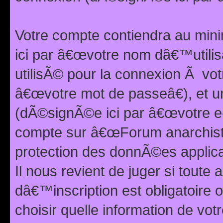
Votre compte contiendra au min
ici par â€œvotre nom dâ€™utilis
utilisÃ© pour la connexion Ã vo
â€œvotre mot de passeâ€), et u
(dÃ©signÃ©e ici par â€œvotre e-m
compte sur â€œForum anarchiste
protection des donnÃ©es applic
Il nous revient de juger si toute 
dâ€™inscription est obligatoire
choisir quelle information de vo