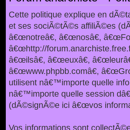
Cette politique explique en dÃ
et ses sociÃ©tÃ©s affiliÃ©es (d
â€œnotreâ€, â€œnosâ€, â€œFor
â€œhttp://forum.anarchiste.free.
â€œilsâ€, â€œeuxâ€, â€œleurâ€
â€œwww.phpbb.comâ€, â€œGro
utilisent nâ€™importe quelle inf
nâ€™importe quelle session dâ€™
(dÃ©signÃ©e ici â€œvos informat
Vos informations sont collectÃ