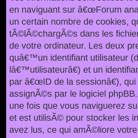
en naviguant sur â€œForum anarc
un certain nombre de cookies, qui
tÃ©lÃ©chargÃ©s dans les fichier
de votre ordinateur. Les deux p
quâ€™un identifiant utilisateur
lâ€™utilisateurâ€) et un identif
par â€œID de la sessionâ€), qu
assignÃ©s par le logiciel phpBB
une fois que vous naviguerez su
et est utilisÃ© pour stocker les 
avez lus, ce qui amÃ©liore votre 