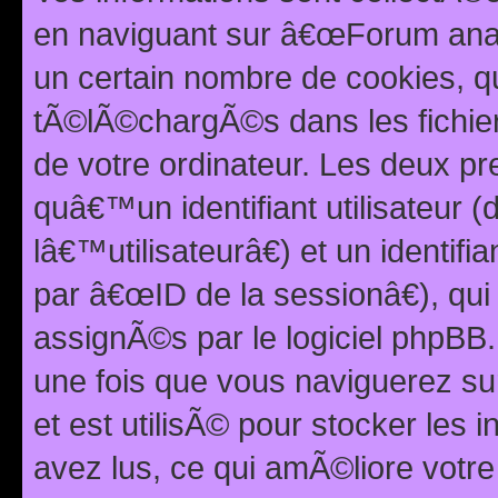
en naviguant sur â€œForum anarc
un certain nombre de cookies, qui
tÃ©lÃ©chargÃ©s dans les fichier
de votre ordinateur. Les deux p
quâ€™un identifiant utilisateur
lâ€™utilisateurâ€) et un identif
par â€œID de la sessionâ€), qu
assignÃ©s par le logiciel phpBB
une fois que vous naviguerez su
et est utilisÃ© pour stocker les 
avez lus, ce qui amÃ©liore votre 