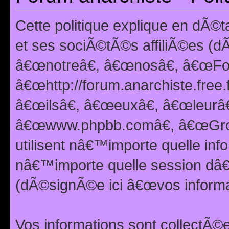
Cette politique explique en dÃ
et ses sociÃ©tÃ©s affiliÃ©es (d
â€œnotreâ€, â€œnosâ€, â€œFor
â€œhttp://forum.anarchiste.free.
â€œilsâ€, â€œeuxâ€, â€œleurâ€
â€œwww.phpbb.comâ€, â€œGro
utilisent nâ€™importe quelle inf
nâ€™importe quelle session dâ€™
(dÃ©signÃ©e ici â€œvos informat
Vos informations sont collectÃ