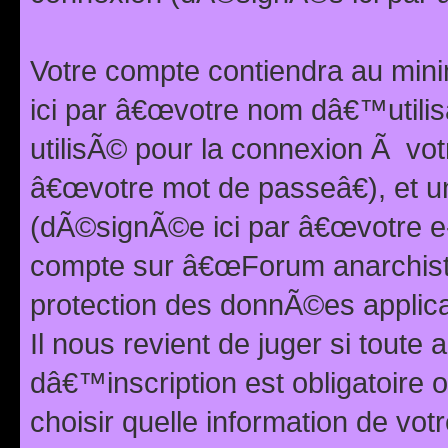
Votre compte contiendra au min
ici par â€œvotre nom dâ€™utilis
utilisÃ© pour la connexion Ã vo
â€œvotre mot de passeâ€), et u
(dÃ©signÃ©e ici par â€œvotre e-m
compte sur â€œForum anarchiste
protection des donnÃ©es applic
Il nous revient de juger si toute 
dâ€™inscription est obligatoire
choisir quelle information de vo