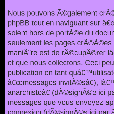
Nous pouvons Ã©galement crÃ©er
phpBB tout en naviguant sur â€œ
soient hors de portÃ©e du docum
seulement les pages crÃ©Ã©es p
maniÃ¨re est de rÃ©cupÃ©rer l
et que nous collectons. Ceci peu
publication en tant quâ€™utilisa
â€œmessages invitÃ©sâ€), lâ€
anarchisteâ€ (dÃ©signÃ©e ici p
messages que vous envoyez apr
connexion (dÃ©signÃ©s ici par