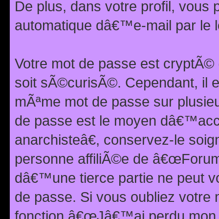
De plus, dans votre profil, vou
automatique dâ€™e-mail par le l
Votre mot de passe est cryptÃ©
soit sÃ©curisÃ©. Cependant, il 
mÃªme mot de passe sur plusieurs
de passe est le moyen dâ€™ac
anarchisteâ€, conservez-le soi
personne affiliÃ©e de â€œForum
dâ€™une tierce partie ne peut 
de passe. Si vous oubliez votre 
fonction â€œJâ€™ai perdu mon mo