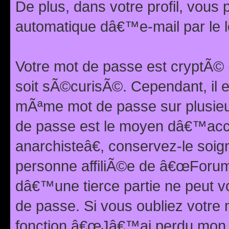
De plus, dans votre profil, vou
automatique dâ€™e-mail par le l
Votre mot de passe est cryptÃ©
soit sÃ©curisÃ©. Cependant, il 
mÃªme mot de passe sur plusieurs
de passe est le moyen dâ€™ac
anarchisteâ€, conservez-le soi
personne affiliÃ©e de â€œForum
dâ€™une tierce partie ne peut 
de passe. Si vous oubliez votre 
fonction â€œJâ€™ai perdu mon mo