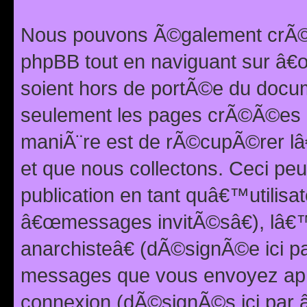
Nous pouvons Ã©galement crÃ©er
phpBB tout en naviguant sur â€œ
soient hors de portÃ©e du docum
seulement les pages crÃ©Ã©es p
maniÃ¨re est de rÃ©cupÃ©rer l
et que nous collectons. Ceci peu
publication en tant quâ€™utilisa
â€œmessages invitÃ©sâ€), lâ€
anarchisteâ€ (dÃ©signÃ©e ici p
messages que vous envoyez apr
connexion (dÃ©signÃ©s ici par