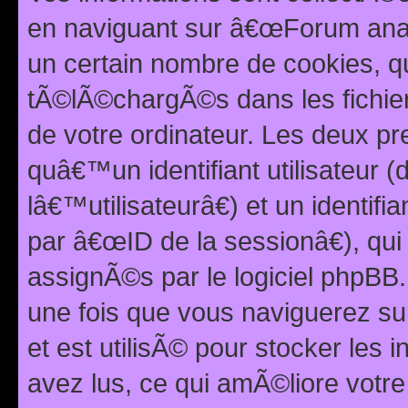
en naviguant sur â€œForum anarc
un certain nombre de cookies, qui
tÃ©lÃ©chargÃ©s dans les fichier
de votre ordinateur. Les deux p
quâ€™un identifiant utilisateur
lâ€™utilisateurâ€) et un identif
par â€œID de la sessionâ€), qu
assignÃ©s par le logiciel phpBB
une fois que vous naviguerez su
et est utilisÃ© pour stocker les 
avez lus, ce qui amÃ©liore votre 