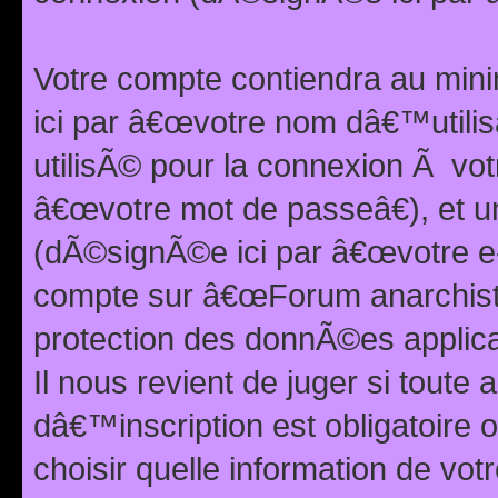
Votre compte contiendra au min
ici par â€œvotre nom dâ€™utilis
utilisÃ© pour la connexion Ã vo
â€œvotre mot de passeâ€), et u
(dÃ©signÃ©e ici par â€œvotre e-m
compte sur â€œForum anarchiste
protection des donnÃ©es applic
Il nous revient de juger si toute 
dâ€™inscription est obligatoire
choisir quelle information de vo