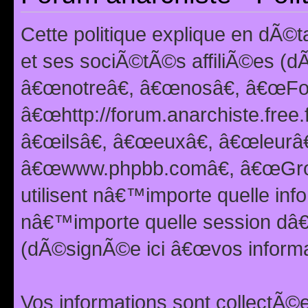
Cette politique explique en dÃ
et ses sociÃ©tÃ©s affiliÃ©es (d
â€œnotreâ€, â€œnosâ€, â€œFor
â€œhttp://forum.anarchiste.free.
â€œilsâ€, â€œeuxâ€, â€œleurâ€
â€œwww.phpbb.comâ€, â€œGro
utilisent nâ€™importe quelle inf
nâ€™importe quelle session dâ€™
(dÃ©signÃ©e ici â€œvos informat
Vos informations sont collectÃ