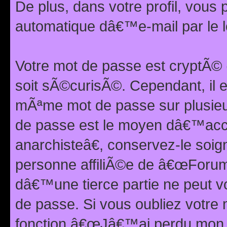
De plus, dans votre profil, vou
automatique dâ€™e-mail par le l
Votre mot de passe est cryptÃ©
soit sÃ©curisÃ©. Cependant, il 
mÃªme mot de passe sur plusieurs
de passe est le moyen dâ€™ac
anarchisteâ€, conservez-le soi
personne affiliÃ©e de â€œForum
dâ€™une tierce partie ne peut 
de passe. Si vous oubliez votre 
fonction â€œJâ€™ai perdu mon mo