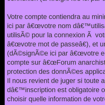
Votre compte contiendra au min
ici par â€œvotre nom dâ€™utilis
utilisÃ© pour la connexion Ã vo
â€œvotre mot de passeâ€), et u
(dÃ©signÃ©e ici par â€œvotre e-m
compte sur â€œForum anarchiste
protection des donnÃ©es applic
Il nous revient de juger si toute 
dâ€™inscription est obligatoire
choisir quelle information de vo