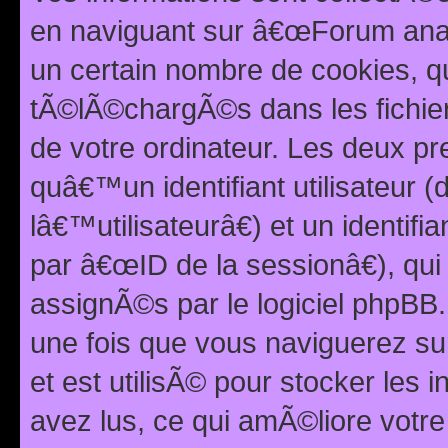
en naviguant sur â€œForum anarc
un certain nombre de cookies, qui
tÃ©lÃ©chargÃ©s dans les fichier
de votre ordinateur. Les deux p
quâ€™un identifiant utilisateur
lâ€™utilisateurâ€) et un identif
par â€œID de la sessionâ€), qu
assignÃ©s par le logiciel phpBB
une fois que vous naviguerez su
et est utilisÃ© pour stocker les 
avez lus, ce qui amÃ©liore votre 