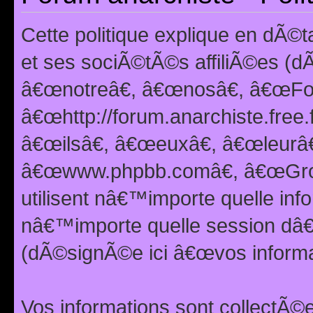
Cette politique explique en dÃ
et ses sociÃ©tÃ©s affiliÃ©es (d
â€œnotreâ€, â€œnosâ€, â€œFor
â€œhttp://forum.anarchiste.free.
â€œilsâ€, â€œeuxâ€, â€œleurâ€
â€œwww.phpbb.comâ€, â€œGro
utilisent nâ€™importe quelle inf
nâ€™importe quelle session dâ€™
(dÃ©signÃ©e ici â€œvos informat
Vos informations sont collectÃ