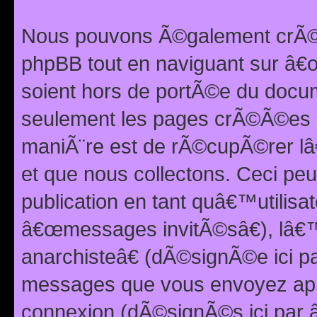
Nous pouvons Ã©galement crÃ©er
phpBB tout en naviguant sur â€œ
soient hors de portÃ©e du docum
seulement les pages crÃ©Ã©es p
maniÃ¨re est de rÃ©cupÃ©rer l
et que nous collectons. Ceci peu
publication en tant quâ€™utilisa
â€œmessages invitÃ©sâ€), lâ€
anarchisteâ€ (dÃ©signÃ©e ici p
messages que vous envoyez apr
connexion (dÃ©signÃ©s ici par