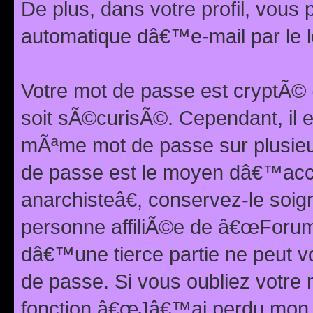
De plus, dans votre profil, vou
automatique dâ€™e-mail par le l
Votre mot de passe est cryptÃ©
soit sÃ©curisÃ©. Cependant, il 
mÃªme mot de passe sur plusieurs
de passe est le moyen dâ€™ac
anarchisteâ€, conservez-le soi
personne affiliÃ©e de â€œForum
dâ€™une tierce partie ne peut 
de passe. Si vous oubliez votre 
fonction â€œJâ€™ai perdu mon mo