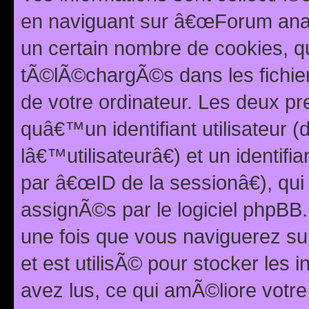
en naviguant sur â€œForum anarc
un certain nombre de cookies, qui
tÃ©lÃ©chargÃ©s dans les fichier
de votre ordinateur. Les deux p
quâ€™un identifiant utilisateur
lâ€™utilisateurâ€) et un identif
par â€œID de la sessionâ€), qu
assignÃ©s par le logiciel phpBB
une fois que vous naviguerez su
et est utilisÃ© pour stocker les 
avez lus, ce qui amÃ©liore votre 