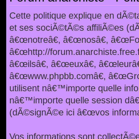
Cette politique explique en dÃ
et ses sociÃ©tÃ©s affiliÃ©es (d
â€œnotreâ€, â€œnosâ€, â€œFor
â€œhttp://forum.anarchiste.free.
â€œilsâ€, â€œeuxâ€, â€œleurâ€
â€œwww.phpbb.comâ€, â€œGro
utilisent nâ€™importe quelle inf
nâ€™importe quelle session dâ€™
(dÃ©signÃ©e ici â€œvos informat
Vos informations sont collectÃ