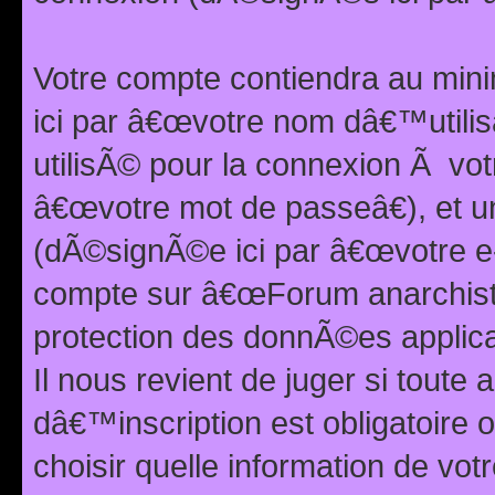
Votre compte contiendra au min
ici par â€œvotre nom dâ€™utilis
utilisÃ© pour la connexion Ã vo
â€œvotre mot de passeâ€), et u
(dÃ©signÃ©e ici par â€œvotre e-m
compte sur â€œForum anarchiste
protection des donnÃ©es applic
Il nous revient de juger si toute 
dâ€™inscription est obligatoire
choisir quelle information de vo