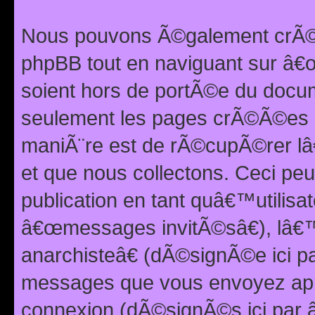
Nous pouvons Ã©galement crÃ©er
phpBB tout en naviguant sur â€œ
soient hors de portÃ©e du docum
seulement les pages crÃ©Ã©es p
maniÃ¨re est de rÃ©cupÃ©rer l
et que nous collectons. Ceci peu
publication en tant quâ€™utilisa
â€œmessages invitÃ©sâ€), lâ€
anarchisteâ€ (dÃ©signÃ©e ici p
messages que vous envoyez apr
connexion (dÃ©signÃ©s ici par