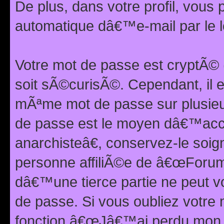
De plus, dans votre profil, vou
automatique dâ€™e-mail par le l
Votre mot de passe est cryptÃ©
soit sÃ©curisÃ©. Cependant, il 
mÃªme mot de passe sur plusieurs
de passe est le moyen dâ€™ac
anarchisteâ€, conservez-le soi
personne affiliÃ©e de â€œForum
dâ€™une tierce partie ne peut 
de passe. Si vous oubliez votre 
fonction â€œJâ€™ai perdu mon mo