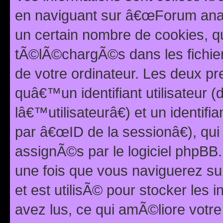
en naviguant sur â€œForum anarc
un certain nombre de cookies, qui
tÃ©lÃ©chargÃ©s dans les fichier
de votre ordinateur. Les deux p
quâ€™un identifiant utilisateur
lâ€™utilisateurâ€) et un identif
par â€œID de la sessionâ€), qu
assignÃ©s par le logiciel phpBB
une fois que vous naviguerez su
et est utilisÃ© pour stocker les 
avez lus, ce qui amÃ©liore votre 