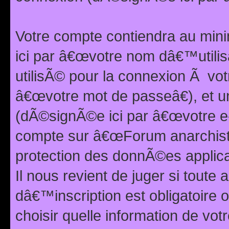
Votre compte contiendra au min
ici par â€œvotre nom dâ€™utilis
utilisÃ© pour la connexion Ã vo
â€œvotre mot de passeâ€), et u
(dÃ©signÃ©e ici par â€œvotre e-m
compte sur â€œForum anarchiste
protection des donnÃ©es applic
Il nous revient de juger si toute 
dâ€™inscription est obligatoire
choisir quelle information de vo