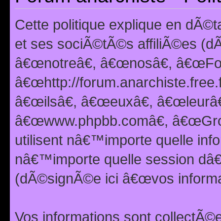
Cette politique explique en dÃ
et ses sociÃ©tÃ©s affiliÃ©es (d
â€œnotreâ€, â€œnosâ€, â€œFor
â€œhttp://forum.anarchiste.free.
â€œilsâ€, â€œeuxâ€, â€œleurâ€
â€œwww.phpbb.comâ€, â€œGro
utilisent nâ€™importe quelle inf
nâ€™importe quelle session dâ€™
(dÃ©signÃ©e ici â€œvos informat
Vos informations sont collectÃ