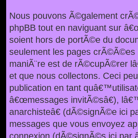
Nous pouvons Ã©galement crÃ©er
phpBB tout en naviguant sur â€œ
soient hors de portÃ©e du docum
seulement les pages crÃ©Ã©es p
maniÃ¨re est de rÃ©cupÃ©rer l
et que nous collectons. Ceci peu
publication en tant quâ€™utilisa
â€œmessages invitÃ©sâ€), lâ€
anarchisteâ€ (dÃ©signÃ©e ici p
messages que vous envoyez apr
connexion (dÃ©signÃ©s ici par